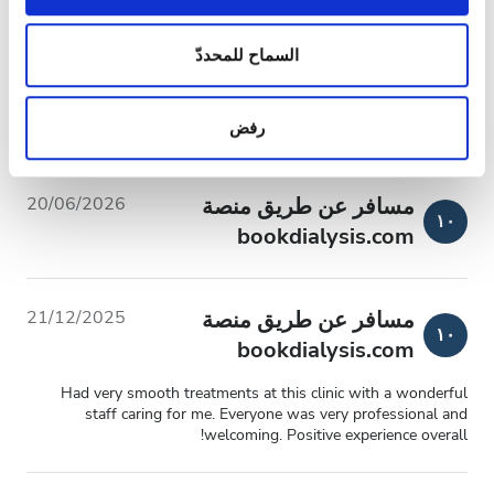
والإعلانات، وذلك لتوفير ميزات الشبكات الاجتماعية وتحليل
الزيارات الواردة إلينا. إضافةً إلى ذلك، فنحن نشارك
مسافر عن طريق منصة
06/07/2026
١٠
المعلومات حول استخدامك لموقعنا مع شركائنا من الشبكات
السماح للمحددّ
bookdialysis.com
الاجتماعية وشركاء الإعلانات وتحليل البيانات الذين يمكنهم
Pessoal da clínica muito educado e atencioso. Máquinas em
إضافة هذه المعلومات إلى معلومات أخرى تقدمها لهم أو
bom funcionamento.
رفض
معلومات أخرى يحصلون عليها من استخدامك لخدماتهم.
مسافر عن طريق منصة
20/06/2026
١٠
bookdialysis.com
مسافر عن طريق منصة
21/12/2025
١٠
bookdialysis.com
Had very smooth treatments at this clinic with a wonderful
staff caring for me. Everyone was very professional and
welcoming. Positive experience overall!