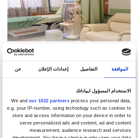
مرضى مصابين بفيروس نقص المناعة البشرية
مرضى مصابين بالتهاب الكبد B
مرضى مصابين بالتهاب الكبد C
بطاقة التأمين الصحي الأوروبية
Sphinx Kidney Center -
ممتاز
١٠
1 آراء
بطاقة التأمين الصحيّ العالميّة
Alexandria New Medical Center
الإسكندرية, مصر
الموافقة
التفاصيل
إعدادات الإعلان
عن
٣٫٣٤ كم من مركز المدينة
المرافق
شاشات تلفزيون
الاستخدام المسؤول لبياناتك
المرطبات
لكل علاج
We and
our 1022 partners
process your personal data,
شبكة واي فاي مجانيّة
غسيل الدم ١٥٠ €
e.g. your IP-number, using technology such as cookies to
حجز مبدئي
غسيل وترشيح الدم ٢٠٠ €
store and access information on your device in order to
شاشات تلفزيون
serve personalized ads and content, ad and content
measurement, audience research and services
انتقالات مجانية
development. You have a choice in who uses your data