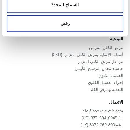
المساء
المعلومات حول استخدامك لموقعنا مع شركائنا من الشبكات
السماح للمحددّ
برنامج V.I.P.
الاجتماعية وشركاء الإعلانات وتحليل البيانات الذين يمكنهم
سجّل عيادتك
الليل
إضافة هذه المعلومات إلى معلومات أخرى تقدمها لهم أو
مزايا لمقدمي الخدمات
رفض
معلومات أخرى يحصلون عليها من استخدامك لخدماتهم.
شركاء
التقييم
التوعية
مرض الكلى المزمن
جيد
أسباب الإصابة بمرض الكلى المزمن (CKD)
جيد جدًا
مراحل مرض الكلى المزمن
حاسبة معدل الترشيح الكُبيبي
ممتاز
الغسيل الكلوي
إجراء الغسيل الكلوي
التغذية ومرض الكلى
الاتصال
info@bookdialysis.com
+1 877-394-6045 (US)
+44 800 069 8072 (UK)