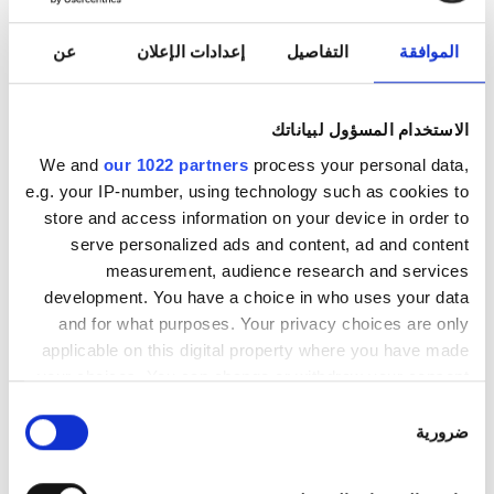
الموافقة
التفاصيل
إعدادات الإعلان
عن
الاثنين
06:00 - 15:00
الثلاثاء
06:00 - 15:00
الاستخدام المسؤول لبياناتك
We and
our 1022 partners
process your personal data,
الأربعاء
06:00 - 15:00
e.g. your IP-number, using technology such as cookies to
store and access information on your device in order to
الخميس
06:00 - 15:00
serve personalized ads and content, ad and content
measurement, audience research and services
development. You have a choice in who uses your data
الجمعة
06:00 - 15:00
and for what purposes. Your privacy choices are only
applicable on this digital property where you have made
السبت
06:00 - 15:00
your choices. You can change or withdraw your consent
any time from the Cookie Declaration or by clicking on
اختيار
الأحد
06:00 - 15:00
the Privacy trigger icon.
ضرورية
الموافقة
If you allow, we would also like to: