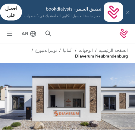
احصل
تطبيق السفر- bookdialysis
على
احجز جلسة الغسيل الكلوي الخاصة بك في 3 خطوات
AR
الصفحة الرئيسية
الوجهات
ألمانيا
نويبراندنبورغ
Diaverum Neubrandenburg