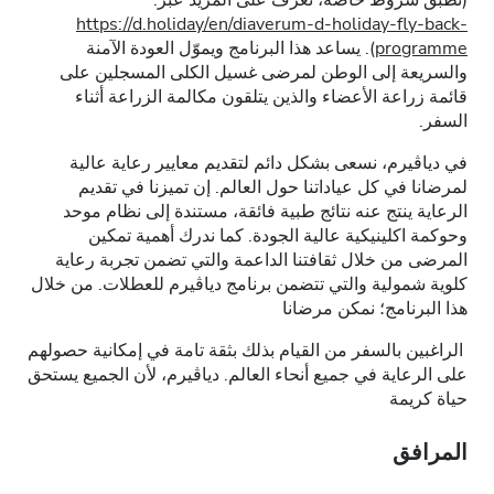
(تطبق شروط خاصة، تعرف على المزيد عبر:
https://d.holiday/en/diaverum-d-holiday-fly-back-
programme
). يساعد هذا البرنامج ويموّل العودة الآمنة
والسريعة إلى الوطن لمرضى غسيل الكلى المسجلين على
قائمة زراعة الأعضاء والذين يتلقون مكالمة الزراعة أثناء
السفر.
في دياڤيرم، نسعى بشكل دائم لتقديم معايير رعاية عالية
لمرضانا في كل عياداتنا حول العالم. إن تميزنا في تقديم
الرعاية ينتج عنه نتائج طبية فائقة، مستندة إلى نظام موحد
وحوكمة اكلينيكية عالية الجودة. كما ندرك أهمية تمكين
المرضى من خلال ثقافتنا الداعمة والتي تضمن تجربة رعاية
كلوية شمولية والتي تتضمن برنامج دياڤيرم للعطلات. من خلال
هذا البرنامج؛ نمكن مرضانا
الراغبين بالسفر من القيام بذلك بثقة تامة في إمكانية حصولهم
على الرعاية في جميع أنحاء العالم. دياڤيرم، لأن الجميع يستحق
حياة كريمة
المرافق