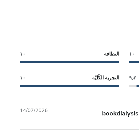
١٠
النظافة
١٠
٩٫٢
التجربة الكُليَّة
١٠
14/07/2026