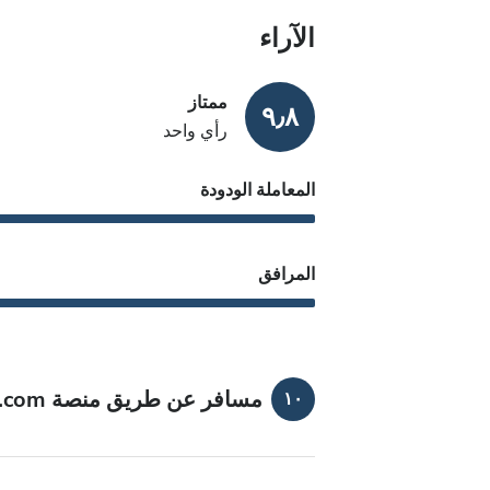
الآراء
ممتاز
٩٫٨
رأي واحد
المعاملة الودودة
المرافق
مسافر عن طريق منصة bookdialysis.com
١٠