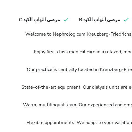
مرضى التهاب الكبد B
مرضى التهاب الكبد C
Welcome to Nephrologicum Kreuzberg-Friedrichshain
Enjoy first-class medical care in a relaxed, mo
Our practice is centrally located in Kreuzberg-Fri
State-of-the-art equipment: Our dialysis units are
Warm, multilingual team: Our experienced and emp
Flexible appointments: We adapt to your vacation 