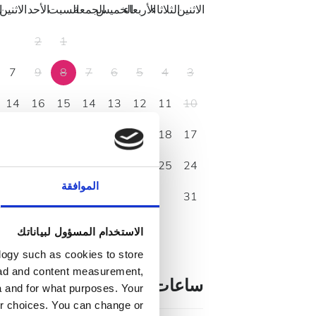
الاثنين
الثلاثاء
الأربعاء
الخميس
الجمعة
السبت
الأحد
الاثنين
ا
2
1
7
9
8
7
6
5
4
3
14
16
15
14
13
12
11
10
21
23
22
21
20
19
18
17
28
30
29
28
27
26
25
24
الموافقة
31
الاستخدام المسؤول لبياناتك
logy such as cookies to store
, ad and content measurement,
ساعات العمل
 and for what purposes. Your
ur choices. You can change or