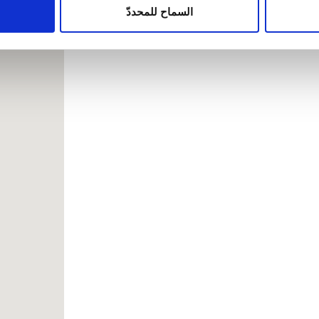
ين يمكنهم إضافة هذه المعلومات إلى معلومات أخرى تقدمها لهم أو م
السماح للمحددّ