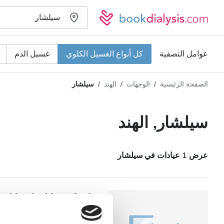
عوامل التصفية
كل أنواع الغسيل الكلوي
غسيل الدم
الصفحة الرئيسية
الوجهات
الهند
سيلشار
نوع الغسيل الكلوي
المسافة
الاسم
كل أنواع الغسيل الكلوي
سيلشار, الهند
التقييم
غسيل الدم
السعر
غسيل وترشيح الدم
عرض 1 عيادات في سيلشار
تقبل
n Heals Hospital
مرضى مصابين بفيروس نقص المناعة البشرية
سيلشار, الهند
٥٫٣٨ كم من مركز المدينة