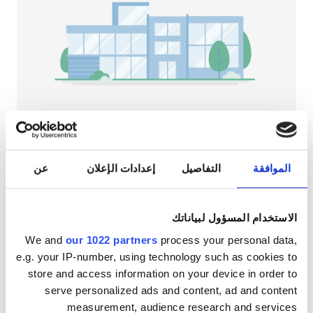
مرضى مصابين بفيروس نقص المناعة البشرية
مرضى مصابين بالتهاب الكبد B
مرضى مصابين بالتهاب الكبد C
بطاقة التأمين الصحي الأوروبية
بطاقة التأمين الصحيّ العالميّة
NephroPlus at Medico Multi Speciality
Hospital Pvt. Ltd
الموافقة
التفاصيل
إعدادات الإعلان
عن
سوريندرانجار, الهند
المرافق
٣٫٣٥ كم من مركز المدينة
المرطبات
شبكة واي فاي مجانيّة
شاشات تلفزيون
المرطبات
الاستخدام المسؤول لبياناتك
We and
our 1022 partners
process your personal data,
شبكة واي فاي مجانيّة
لكل علاج
e.g. your IP-number, using technology such as cookies to
غسيل الدم ٧٩ €
شاشات تلفزيون
حجز مبدئي
store and access information on your device in order to
غسيل وترشيح الدم ٨٩ €
serve personalized ads and content, ad and content
انتقالات مجانية
measurement, audience research and services