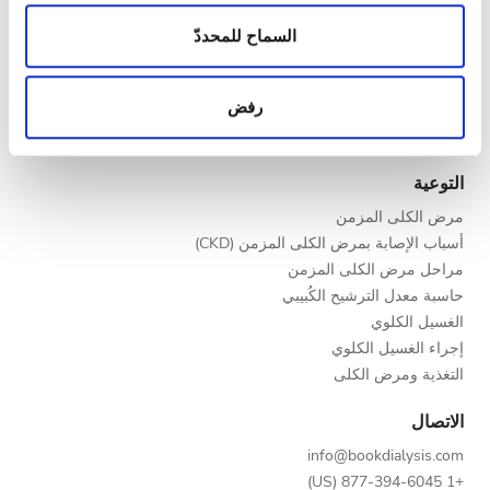
المساء
الزيارات الواردة إلينا. إضافةً إلى ذلك، فنحن نشارك
مقدمو خدمات الرعاية الصحية
المعلومات حول استخدامك لموقعنا مع شركائنا من الشبكات
السماح للمحددّ
الليل
برنامج V.I.P.
الاجتماعية وشركاء الإعلانات وتحليل البيانات الذين يمكنهم
سجّل عيادتك
إضافة هذه المعلومات إلى معلومات أخرى تقدمها لهم أو
رفض
مزايا لمقدمي الخدمات
معلومات أخرى يحصلون عليها من استخدامك لخدماتهم.
التقييم
شركاء
التوعية
جيد
مرض الكلى المزمن
جيد جدًا
أسباب الإصابة بمرض الكلى المزمن (CKD)
مراحل مرض الكلى المزمن
ممتاز
حاسبة معدل الترشيح الكُبيبي
الغسيل الكلوي
إجراء الغسيل الكلوي
التغذية ومرض الكلى
الاتصال
info@bookdialysis.com
+1 877-394-6045 (US)