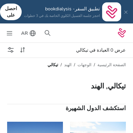
احصل
تطبيق السفر- bookdialysis
على
احجز جلسة الغسيل الكلوي الخاصة بك في 3 خطوات
AR
عرض 0 العيادة في تيكالي
الصفحة الرئيسية
الوجهات
الهند
تيكالي
نوع الغسيل الكلوي
المسافة
الاسم
كل أنواع الغسيل الكلوي
تيكالي, الهند
التقييم
غسيل الدم
السعر
غسيل وترشيح الدم
استكشف الدول الشهيرة
تقبل