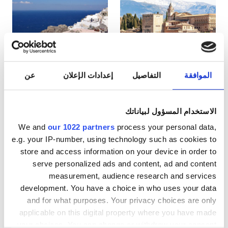
مرضى مصابين بفيروس نقص المناعة البشرية
مرضى مصابين بالتهاب الكبد B
مرضى مصابين بالتهاب الكبد C
بطاقة التأمين الصحي الأوروبية
الموافقة
التفاصيل
إعدادات الإعلان
عن
إسبانيا
اليونان
بطاقة التأمين الصحيّ العالميّة
الاستخدام المسؤول لبياناتك
We and
our 1022 partners
process your personal data,
المرافق
e.g. your IP-number, using technology such as cookies to
store and access information on your device in order to
المرطبات
serve personalized ads and content, ad and content
شبكة واي فاي مجانيّة
measurement, audience research and services
development. You have a choice in who uses your data
شاشات تلفزيون
and for what purposes. Your privacy choices are only
applicable on this digital property where you have made
انتقالات مجانية
your choices. You can change or withdraw your consent