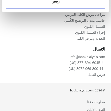
رفض
المساء
معلومات أخرى يحصلون عليها من استخدامك لخدماتهم.
مرض الكلى المزمن
أسباب الإصابة بمرض الكلى المزمن (CKD)
الليل
مراحل مرض الكلى المزمن
حاسبة معدل الترشيح الكُبيبي
الغسيل الكلوي
التقييم
إجراء الغسيل الكلوي
التغذية ومرض الكلى
جيد
الاتصال
جيد جدًا
info@bookdialysis.com
ممتاز
+1 877-394-6045 (US)
+44 800 069 8072 (UK)
فرص العمل
© bookdialysis.com, 2024
معلومات عنا
الثقة والأمان