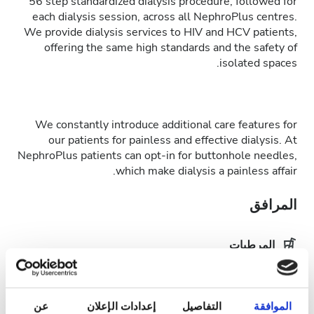
56 step standardized dialysis procedure, followed for
each dialysis session, across all NephroPlus centres.
We provide dialysis services to HIV and HCV patients,
offering the same high standards and the safety of
isolated spaces.
We constantly introduce additional care features for
our patients for painless and effective dialysis. At
NephroPlus patients can opt-in for buttonhole needles,
which make dialysis a painless affair.
المرافق
المرطبات
شبكة واي فاي مجانيّة
شاشات تلفزيون
الموافقة
التفاصيل
إعدادات الإعلان
عن