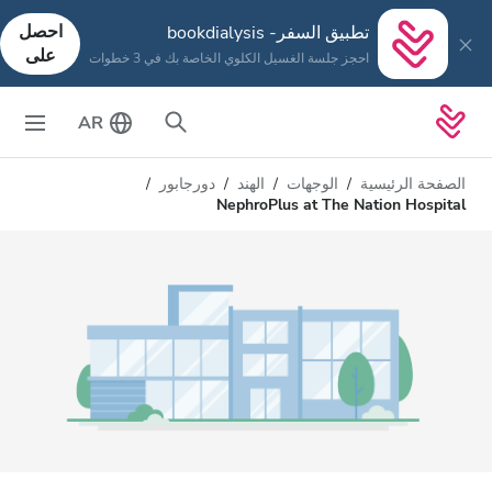
احصل
تطبيق السفر- bookdialysis
على
احجز جلسة الغسيل الكلوي الخاصة بك في 3 خطوات
AR
الصفحة الرئيسية
الوجهات
الهند
دورجابور
NephroPlus at The Nation Hospital