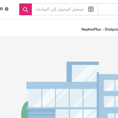
R
NephroPlus - Dialysi