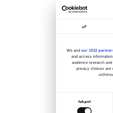
عن
We and
our 1022 partner
and access information
audience research and 
privacy choices are 
withdraw
Collect infor
تسويقية
.
Find out mo