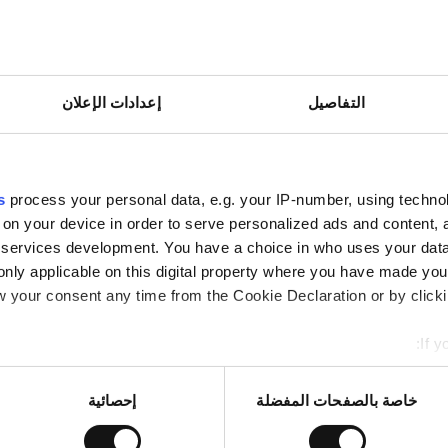
التفاصيل
إعدادات الإعلان
جات الغسيل الكلوي. يمكنك رفع المستندات عبر الإنترنت أو
s
process your personal data, e.g. your IP-number, using techno
 on your device in order to serve personalized ads and content
services development. You have a choice in who uses your data
only applicable on this digital property where you have made yo
 your consent any time from the Cookie Declaration or by clickin
If y
mation about your geographical location which can be accurate to
Identify your device by actively scanning it for specific characte
خاصة بالصفحات المفضلة
إحصائية
re about how your personal data is processed and set your pref