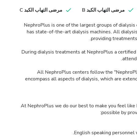
مرضى التهاب الكبد B
مرضى التهاب الكبد C
NephroPlus is one of the largest groups of dialysis
has state-of-the-art dialysis machines. All dialysi
providing treatments o
During dialysis treatments at NephroPlus a certified
attend
All NephroPlus centers follow the "NephroPlu
encompass all aspects of dialysis, which are exten
At NephroPlus we do our best to make you feel like
possible by provi