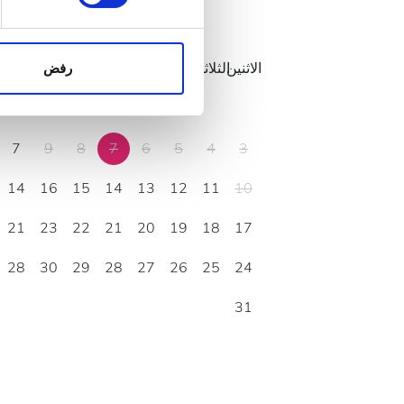
نحن نستخدم ملفات تعريف الارتب
أغسطس
2026
الواردة إلينا. إضافةً إلى ذلك
الإعلانات وتحليل البيانات الذ
الاثنين
الثلاثاء
الأربعاء
الخميس
الجمعة
السبت
الأحد
الاثنين
ا
رفض
استخدامك لخدماتهم.
2
1
7
9
8
7
6
5
4
3
14
16
15
14
13
12
11
10
21
23
22
21
20
19
18
17
28
30
29
28
27
26
25
24
31