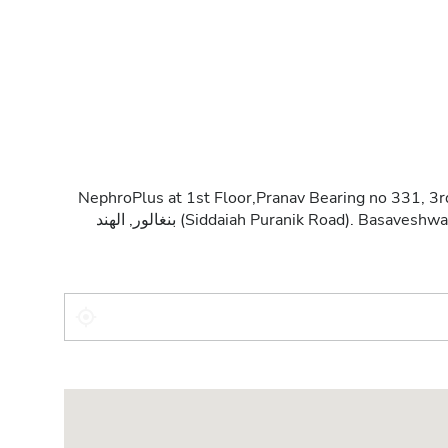
NephroPlus at 1st Floor,Pranav Bearing no 331, 3r
Siddaiah Puranik Road). Ba بنغالور, الهند