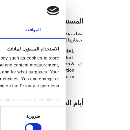
المستندات الطبية
الموافقة
تتطلب هذه العيادة مستندات طبية محددة لعلا
إحضارها إلى العيادة عند وصولك.
الاستخدام المسؤول لبياناتك
INTERNATIONAL
DIALYSIS REQUEST
logy such as cookies to store
Clinical Information &
, ad and content measurement,
Patient Identification
 and for what purposes. Your
Form
ur choices. You can change or
g on the Privacy trigger icon.
ou allow, we would also like to:
أيام العلاج المُتاحة
 within several meters
اختيار
ristics (fingerprinting)
ضرورية
الموافقة
erences in the
details section