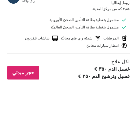
رأي واحد
روما, إيطاليا
٢٫٨٤ كم من مركز المدينة
مشمول بتغطية بطاقة التأمين الصحيّ الأوروبية
مشمول بتغطية بطاقة التأمين الصحيّ العالميّة
المرطبات
شبكة واي فاي مجانيّة
شاشات تلفزيون
انتظار سيارات مجانيّ
لكل علاج
غسيل الدم ٣٥٠ €
حجز مبدئي
غسيل وترشيح الدم ٣٥٠ €