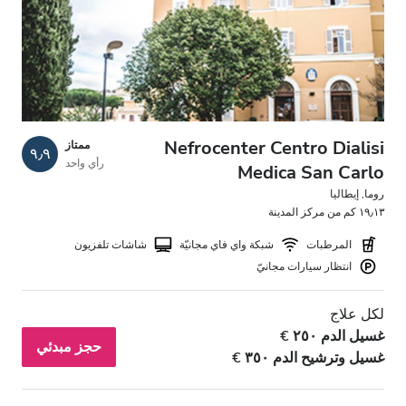
مرضى مصابين بفيروس نقص المناعة البشرية
مرضى مصابين بالتهاب الكبد B
مرضى مصابين بالتهاب الكبد C
بطاقة التأمين الصحي الأوروبية
Nefrocenter Centro Dialisi
ممتاز
٩٫٩
رأي واحد
بطاقة التأمين الصحيّ العالميّة
Medica San Carlo
روما, إيطاليا
١٩٫١٣ كم من مركز المدينة
المرافق
المرطبات
شبكة واي فاي مجانيّة
شاشات تلفزيون
انتظار سيارات مجانيّ
المرطبات
شبكة واي فاي مجانيّة
لكل علاج
غسيل الدم ٢٥٠ €
حجز مبدئي
شاشات تلفزيون
غسيل وترشيح الدم ٣٥٠ €
انتقالات مجانية