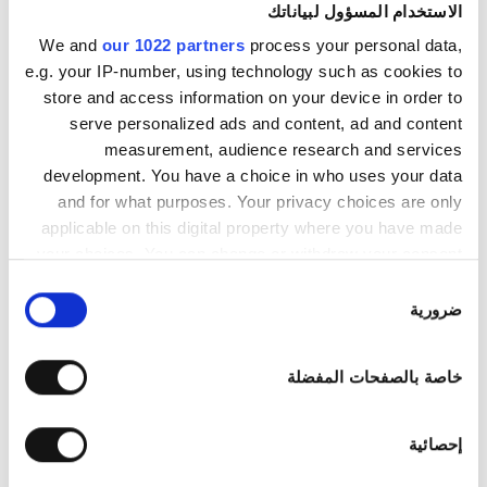
الاستخدام المسؤول لبياناتك
We and
our 1022 partners
process your personal data,
لكل علاج
e.g. your IP-number, using technology such as cookies to
غسيل الدم ٢٥٠ €
حجز مبدئي
store and access information on your device in order to
غسيل وترشيح الدم ٢٥٠ €
serve personalized ads and content, ad and content
measurement, audience research and services
development. You have a choice in who uses your data
and for what purposes. Your privacy choices are only
applicable on this digital property where you have made
your choices. You can change or withdraw your consent
any time from the Cookie Declaration or by clicking on
اختيار
the Privacy trigger icon.
ضرورية
الموافقة
If you allow, we would also like to:
خاصة بالصفحات المفضلة
Collect information about your geographical
Nefrocenter Casa di Cura Villa
ممتاز
٩٫٥
location which can be accurate to within several
رأي واحد
Anna Maria SRL
meters
إحصائية
روما, إيطاليا
Identify your device by actively scanning it for
٢٫٧٥ كم من مركز المدينة