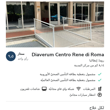
انتظار سيارات مجانيّ
السعر
0 – 100 يورو
100 – 200 يورو
200 – 300 يورو
Diaverum Centro Rene di Roma
ممتاز
٩٫٥
رأي واحد
روما, إيطاليا
أكثر من 300 يورو
٨٫١٤ كم من مركز المدينة
مشمول بتغطية بطاقة التأمين الصحيّ الأوروبية
مشمول بتغطية بطاقة التأمين الصحيّ العالميّة
المناوبات
المرطبات
شبكة واي فاي مجانيّة
شاشات تلفزيون
الصباح
انتظار سيارات مجانيّ
بعد الظهيرة
لكل علاج