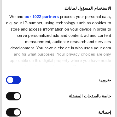
الاثنين
07:00 - 22:00
الاستخدام المسؤول لبياناتك
We and
our 1022 partners
process your personal data,
الثلاثاء
07:00 - 22:00
e.g. your IP-number, using technology such as cookies to
store and access information on your device in order to
الأربعاء
07:00 - 22:00
serve personalized ads and content, ad and content
measurement, audience research and services
الخميس
07:00 - 22:00
development. You have a choice in who uses your data
and for what purposes. Your privacy choices are only
applicable on this digital property where you have made
الجمعة
07:00 - 22:00
your choices. You can change or withdraw your consent
any time from the Cookie Declaration or by clicking on
اختيار
السبت
07:00 - 22:00
the Privacy trigger icon.
ضرورية
الموافقة
الأحد
مُغلقة
If you allow, we would also like to:
خاصة بالصفحات المفضلة
Collect information about your geographical
location which can be accurate to within several
خيارات السداد
meters
إحصائية