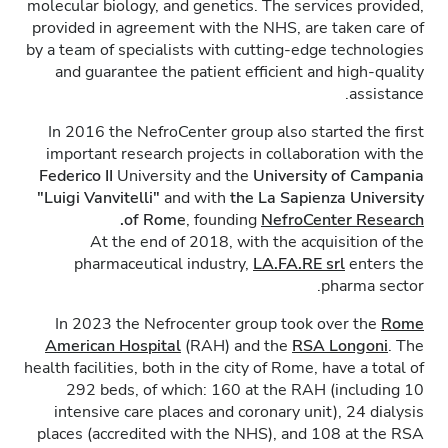
molecular biology, and genetics. The services provided,
provided in agreement with the NHS, are taken care of
by a team of specialists with cutting-edge technologies
and guarantee the patient efficient and high-quality
assistance.
In 2016 the NefroCenter group also started the first
important research projects in collaboration with the
Federico II
University and the
University of Campania
"Luigi Vanvitelli"
and with
the La Sapienza University
.
of Rome
, founding
NefroCenter Research
At the end of 2018, with the acquisition of the
pharmaceutical industry,
LA.FA.RE
srl
enters the
pharma sector.
In 2023 the Nefrocenter group took over the
Rome
American Hospital
(RAH) and the
RSA Longoni
. The
health facilities, both in the city of Rome, have a total of
292 beds, of which: 160 at the RAH (including 10
intensive care places and coronary unit), 24 dialysis
places (accredited with the NHS), and 108 at the RSA