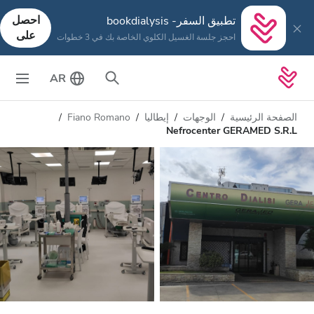
احصل
تطبيق السفر- bookdialysis
على
احجز جلسة الغسيل الكلوي الخاصة بك في 3 خطوات
AR
الصفحة الرئيسية
الوجهات
إيطاليا
Fiano Romano
Nefrocenter GERAMED S.R.L