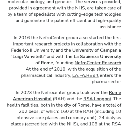
molecular biology, and genetics. The services provided,
provided in agreement with the NHS, are taken care of
by a team of specialists with cutting-edge technologies
and guarantee the patient efficient and high-quality
assistance.
In 2016 the NefroCenter group also started the first
important research projects in collaboration with the
Federico II
University and the
University of Campania
"Luigi Vanvitelli"
and with
the La Sapienza University
.
of Rome
, founding
NefroCenter Research
At the end of 2018, with the acquisition of the
pharmaceutical industry,
LA.FA.RE
srl
enters the
pharma sector.
In 2023 the Nefrocenter group took over the
Rome
American Hospital
(RAH) and the
RSA Longoni
. The
health facilities, both in the city of Rome, have a total of
292 beds, of which: 160 at the RAH (including 10
intensive care places and coronary unit), 24 dialysis
places (accredited with the NHS), and 108 at the RSA