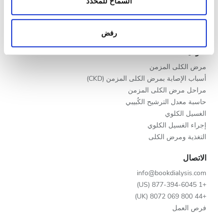
المعلومات حول استخدامك لموقعنا مع شركائنا من الشبكات
السماح للمحددّ
المساء
سجّل عيادتك
الاجتماعية وشركاء الإعلانات وتحليل البيانات الذين يمكنهم
مزايا لمقدمي الخدمات
الليل
إضافة هذه المعلومات إلى معلومات أخرى تقدمها لهم أو
شركاء
رفض
معلومات أخرى يحصلون عليها من استخدامك لخدماتهم.
التوعية
التقييم
مرض الكلى المزمن
أسباب الإصابة بمرض الكلى المزمن (CKD)
جيد
مراحل مرض الكلى المزمن
جيد جدًا
حاسبة معدل الترشيح الكُبيبي
الغسيل الكلوي
ممتاز
إجراء الغسيل الكلوي
التغذية ومرض الكلى
الاتصال
info@bookdialysis.com
+1 877-394-6045 (US)
+44 800 069 8072 (UK)
فرص العمل