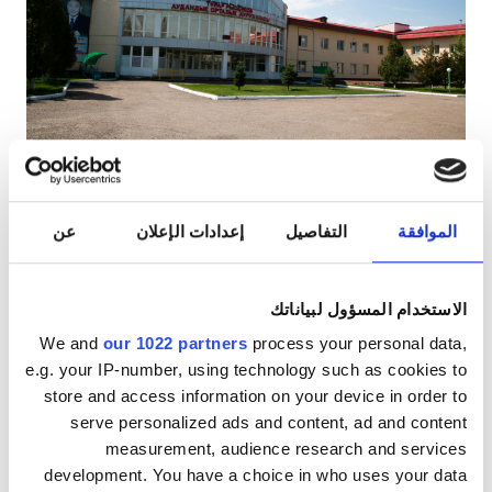
مرضى مصابين بفيروس نقص المناعة البشرية
مرضى مصابين بالتهاب الكبد B
مرضى مصابين بالتهاب الكبد C
بطاقة التأمين الصحي الأوروبية
Diaverum Haemodialysis Center Kulan
بطاقة التأمين الصحيّ العالميّة
سيلو كولان, كازاخستان
٣٫٧٣ كم من مركز المدينة
الموافقة
التفاصيل
إعدادات الإعلان
عن
المرطبات
شبكة واي فاي مجانيّة
انتقالات مجانية
المرافق
انتظار سيارات مجانيّ
الاستخدام المسؤول لبياناتك
المرطبات
We and
our 1022 partners
process your personal data,
لكل علاج
حجز مبدئي
e.g. your IP-number, using technology such as cookies to
غسيل الدم ١٤٠ €
شبكة واي فاي مجانيّة
store and access information on your device in order to
شاشات تلفزيون
serve personalized ads and content, ad and content
measurement, audience research and services
انتقالات مجانية
development. You have a choice in who uses your data