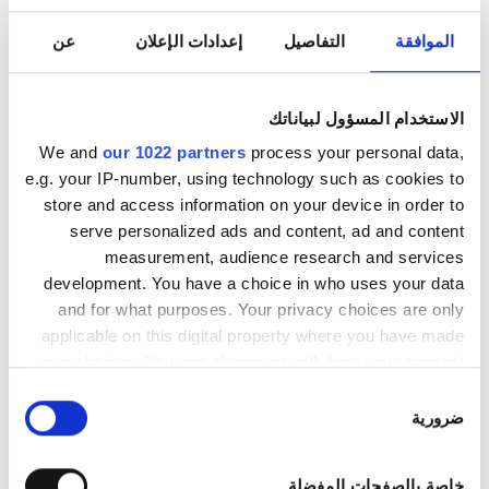
ساعات العمل
الموافقة
التفاصيل
إعدادات الإعلان
عن
الاستخدام المسؤول لبياناتك
الاثنين
06:30 - 22:00
We and
our 1022 partners
process your personal data,
e.g. your IP-number, using technology such as cookies to
الثلاثاء
06:30 - 22:00
store and access information on your device in order to
serve personalized ads and content, ad and content
الأربعاء
06:30 - 22:00
measurement, audience research and services
development. You have a choice in who uses your data
الخميس
06:30 - 22:00
and for what purposes. Your privacy choices are only
applicable on this digital property where you have made
الجمعة
06:30 - 22:00
your choices. You can change or withdraw your consent
any time from the Cookie Declaration or by clicking on
اختيار
the Privacy trigger icon.
ضرورية
السبت
06:30 - 22:00
الموافقة
If you allow, we would also like to:
الأحد
مُغلقة
خاصة بالصفحات المفضلة