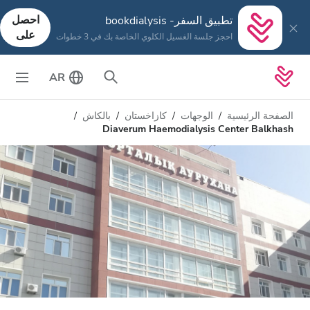
احصل
تطبيق السفر- bookdialysis
على
احجز جلسة الغسيل الكلوي الخاصة بك في 3 خطوات
AR
الصفحة الرئيسية
الوجهات
كازاخستان
بالكاش
Diaverum Haemodialysis Center Balkhash