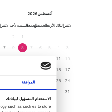
أغسطس
2026
الاثنين
الثلاثاء
الأربعاء
الخميس
الجمعة
السبت
الأحد
الاثنين
ا
2
1
7
9
8
7
6
5
4
3
14
16
15
14
13
12
11
10
21
23
22
21
20
19
18
17
28
30
29
28
27
26
25
24
الموافقة
31
الاستخدام المسؤول لبياناتك
logy such as cookies to store