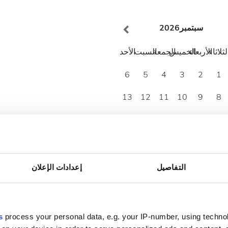
سبتمبر
2026
لثلاثاء
الأربعاء
الخميس
الجمعة
السبت
الأحد
6
5
4
3
2
1
13
12
11
10
9
8
20
19
18
17
16
15
27
26
25
24
23
22
30
29
التفاصيل
إعدادات الإعلان
s
process your personal data, e.g. your IP-number, using techno