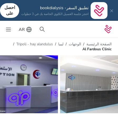
احصل
تطبيق السفر- bookdialysis
على
احجز جلسة الغسيل الكلوي الخاصة بك في 3 خطوات
AR
الصفحة الرئيسية
الوجهات
ليبيا
Tripoli - hay alandulus
Al Fardous Clinic