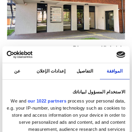
مرضى مصابين بفيروس نقص المناعة البشرية
مرضى مصابين بالتهاب الكبد B
مرضى مصابين بالتهاب الكبد C
بطاقة التأمين الصحي الأوروبية
Diaverum Klaipėda
بطاقة التأمين الصحيّ العالميّة
كلايبيدا, ليتوانيا
١٫٩٧ كم من مركز المدينة
الموافقة
التفاصيل
إعدادات الإعلان
عن
مشمول بتغطية بطاقة التأمين الصحيّ الأوروبية
المرافق
المرطبات
شبكة واي فاي مجانيّة
شاشات تلفزيون
انتقالات مجانية
انتظار سيارات مجانيّ
المرطبات
الاستخدام المسؤول لبياناتك
We and
our 1022 partners
process your personal data,
شبكة واي فاي مجانيّة
لكل علاج
e.g. your IP-number, using technology such as cookies to
غسيل الدم ٢٣٣٫٢٨ €
شاشات تلفزيون
حجز مبدئي
store and access information on your device in order to
غسيل وترشيح الدم ٢٣٣٫٢٨ €
serve personalized ads and content, ad and content
انتقالات مجانية
measurement, audience research and services