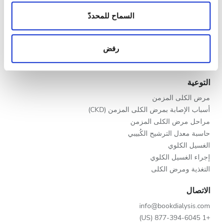
الزيارات الواردة إلينا. إضافةً إلى ذلك، فنحن نشارك
المساء
مقدمو خدمات الرعاية الصحية
المعلومات حول استخدامك لموقعنا مع شركائنا من الشبكات
السماح للمحددّ
الليل
برنامج V.I.P.
الاجتماعية وشركاء الإعلانات وتحليل البيانات الذين يمكنهم
سجّل عيادتك
إضافة هذه المعلومات إلى معلومات أخرى تقدمها لهم أو
رفض
مزايا لمقدمي الخدمات
معلومات أخرى يحصلون عليها من استخدامك لخدماتهم.
التقييم
شركاء
التوعية
جيد
مرض الكلى المزمن
جيد جدًا
أسباب الإصابة بمرض الكلى المزمن (CKD)
مراحل مرض الكلى المزمن
ممتاز
حاسبة معدل الترشيح الكُبيبي
الغسيل الكلوي
إجراء الغسيل الكلوي
التغذية ومرض الكلى
الاتصال
info@bookdialysis.com
+1 877-394-6045 (US)