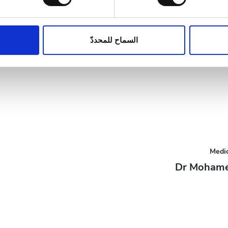
05:00 - 20
اط لتخصيص المحتوى والإعلانات، وذلك لتوفير ميزات الشبكات الاجت
، فنحن نشارك المعلومات حول استخدامك لموقعنا مع شركائنا من الشب
غلقة
ين يمكنهم إضافة هذه المعلومات إلى معلومات أخرى تقدمها لهم أو م
السماح للمحددّ
Medic
Dr Mohame