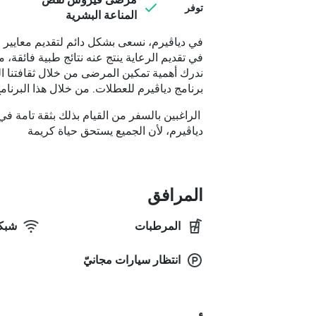
مرضى فيروس نقص
توفر
المناعة البشرية
في دياڤيرم، نسعى بشكل دائم لتقديم معايير رع
في تقديم الرعاية ينتج عنه نتائج طبية فائقة، 
ندرك أهمية تمكين المرضى من خلال ثقافتنا ا
برنامج دياڤيرم للعطلات. من خلال هذا البرنام
الراغبين بالسفر من القيام بذلك بثقة تامة في
دياڤيرم، لأن الجميع يستحق حياة كريمة
المرافق
المرطبات
شبكة
انتظار سيارات مجانيّ