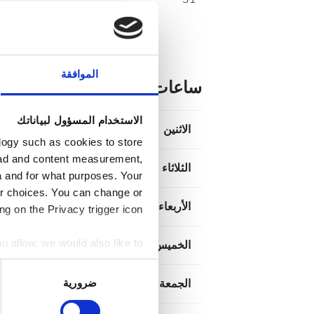
الموافقة
ساعات العمل
الاستخدام المسؤول لبياناتك
الاثنين
:30
logy such as cookies to store
, ad and content measurement,
الثلاثاء
:30
 and for what purposes. Your
ur choices. You can change or
الأربعاء
:30
g on the Privacy trigger icon.
ou allow, we would also like to:
الخميس
:30
 within several meters
اختيار
ristics (fingerprinting)
الجمعة
:30
ضرورية
الموافقة
erences in the
details section