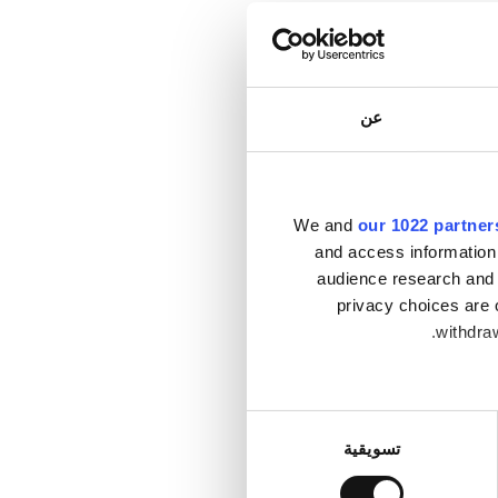
عن
We and
our 1022 partner
and access information
audience research and 
privacy choices are 
withdraw
Collect infor
تسويقية
.
Find out mo