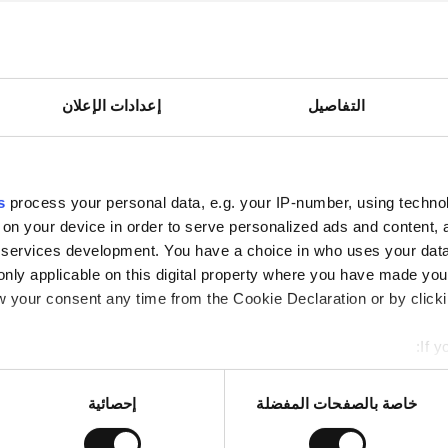
التفاصيل
إعدادات الإعلان
05:00 - 20
s
process your personal data, e.g. your IP-number, using techno
 on your device in order to serve personalized ads and content
05:00 - 20
services development. You have a choice in who uses your data
only applicable on this digital property where you have made yo
05:00 - 20
 your consent any time from the Cookie Declaration or by clickin
If y
05:00 - 20
mation about your geographical location which can be accurate to
Identify your device by actively scanning it for specific characte
05:00 - 20
خاصة بالصفحات المفضلة
إحصائية
re about how your personal data is processed and set your pref