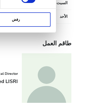
السبت
:30
نحن نستخدم ملفات تعريف الارتب
الواردة إلينا. إضافةً إلى ذلك
الأحد
مُ
الإعلانات وتحليل البيانات الذ
رفض
استخدامك لخدماتهم.
طاقم العمل
al Director
d LISRI