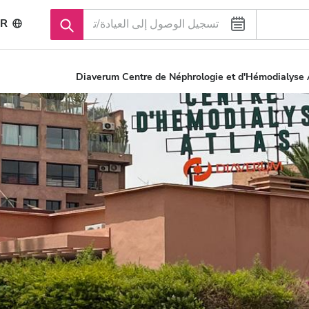
R
Diaverum Centre de Néphrologie et d'Hémodialyse 