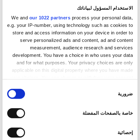
الخميس
07:00 - 19:00
الاستخدام المسؤول لبياناتك
We and
our 1022 partners
process your personal data,
الجمعة
07:00 - 19:00
e.g. your IP-number, using technology such as cookies to
store and access information on your device in order to
السبت
07:00 - 19:00
serve personalized ads and content, ad and content
measurement, audience research and services
development. You have a choice in who uses your data
الأحد
مُغلقة
and for what purposes. Your privacy choices are only
applicable on this digital property where you have made
طاقم العمل
your choices. You can change or withdraw your consent
any time from the Cookie Declaration or by clicking on
اختيار
the Privacy trigger icon.
ضرورية
الموافقة
If you allow, we would also like to:
خاصة بالصفحات المفضلة
Collect information about your geographical
location which can be accurate to within several
meters
إحصائية
Identify your device by actively scanning it for