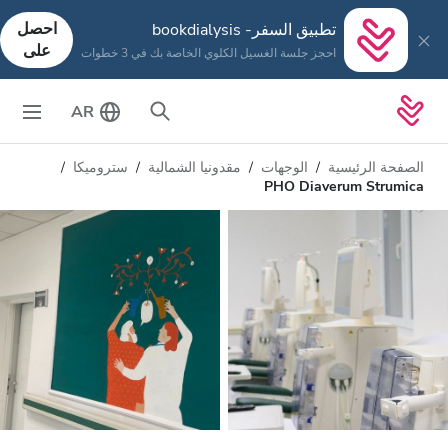
احصل
تطبيق السفر- bookdialysis
على
احجز جلسة الغسيل الكلوي الخاصة بك في 3 خطوات
AR
الصفحة الرئيسية
الوجهات
مقدونيا الشمالية
ستروميكا
PHO Diaverum Strumica