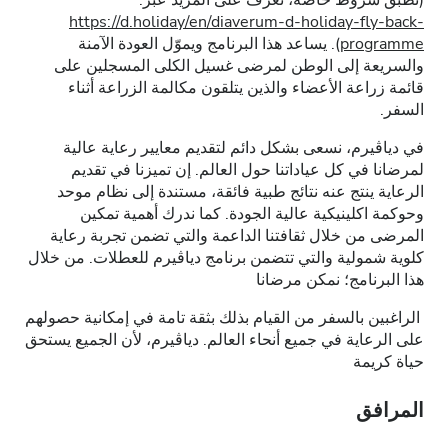
(تطبق شروط خاصة، تعرف على المزيد عبر:
https://d.holiday/en/diaverum-d-holiday-fly-back-
programme
). يساعد هذا البرنامج ويموّل العودة الآمنة
والسريعة إلى الوطن لمرضى غسيل الكلى المسجلين على
قائمة زراعة الأعضاء والذين يتلقون مكالمة الزراعة أثناء
السفر.
في دياڤيرم، نسعى بشكل دائم لتقديم معايير رعاية عالية
لمرضانا في كل عياداتنا حول العالم. إن تميزنا في تقديم
الرعاية ينتج عنه نتائج طبية فائقة، مستندة إلى نظام موحد
وحوكمة اكلينيكية عالية الجودة. كما ندرك أهمية تمكين
المرضى من خلال ثقافتنا الداعمة والتي تضمن تجربة رعاية
كلوية شمولية والتي تتضمن برنامج دياڤيرم للعطلات. من خلال
هذا البرنامج؛ نمكن مرضانا
الراغبين بالسفر من القيام بذلك بثقة تامة في إمكانية حصولهم
على الرعاية في جميع أنحاء العالم. دياڤيرم، لأن الجميع يستحق
حياة كريمة
المرافق