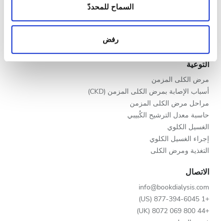
المساء
المعلومات حول استخدامك لموقعنا مع شركائنا من الشبكات
السماح للمحددّ
برنامج V.I.P.
الاجتماعية وشركاء الإعلانات وتحليل البيانات الذين يمكنهم
سجّل عيادتك
الليل
إضافة هذه المعلومات إلى معلومات أخرى تقدمها لهم أو
مزايا لمقدمي الخدمات
رفض
معلومات أخرى يحصلون عليها من استخدامك لخدماتهم.
شركاء
التقييم
التوعية
مرض الكلى المزمن
جيد
أسباب الإصابة بمرض الكلى المزمن (CKD)
جيد جدًا
مراحل مرض الكلى المزمن
حاسبة معدل الترشيح الكُبيبي
ممتاز
الغسيل الكلوي
إجراء الغسيل الكلوي
التغذية ومرض الكلى
الاتصال
info@bookdialysis.com
+1 877-394-6045 (US)
+44 800 069 8072 (UK)