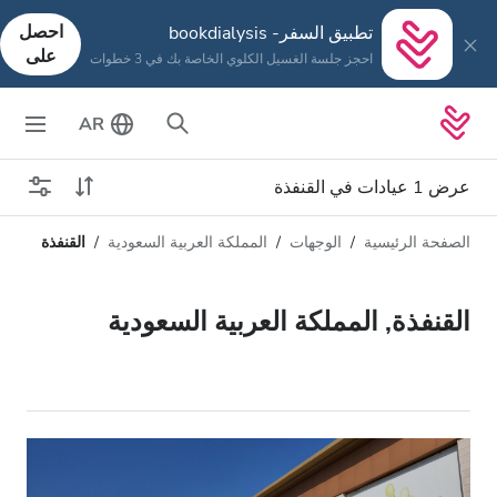
احصل
تطبيق السفر- bookdialysis
على
احجز جلسة الغسيل الكلوي الخاصة بك في 3 خطوات
AR
عرض 1 عيادات في القنفذة
الصفحة الرئيسية
الوجهات
المملكة العربية السعودية
القنفذة
نوع الغسيل الكلوي
المسافة
الاسم
كل أنواع الغسيل الكلوي
القنفذة, المملكة العربية السعودية
التقييم
غسيل الدم
السعر
غسيل وترشيح الدم
تقبل