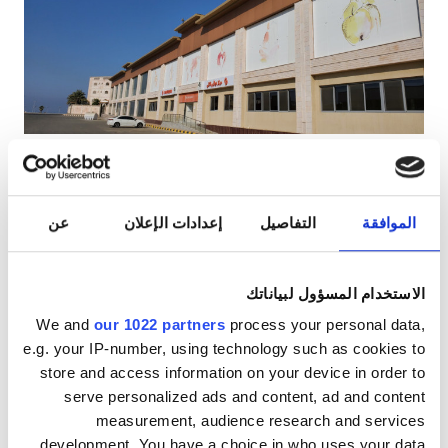
مرضى مصابين بفيروس نقص المناعة البشرية
مرضى مصابين بالتهاب الكبد B
مرضى مصابين بالتهاب الكبد C
بطاقة التأمين الصحي الأوروبية
Diaverum Al Qunfudhah
ممتاز
١٠
1 آراء
بطاقة التأمين الصحيّ العالميّة
القنفذة, المملكة العربية السعودية
١ كم من مركز المدينة
الموافقة
التفاصيل
إعدادات الإعلان
عن
المرطبات
شبكة واي فاي مجانيّة
شاشات تلفزيون
المرافق
انتظار سيارات مجانيّ
الاستخدام المسؤول لبياناتك
المرطبات
لكل علاج
We and
our 1022 partners
process your personal data,
غسيل الدم ٣٤٥ €
شبكة واي فاي مجانيّة
e.g. your IP-number, using technology such as cookies to
حجز مبدئي
غسيل وترشيح الدم ٣٤٥ €
store and access information on your device in order to
شاشات تلفزيون
serve personalized ads and content, ad and content
measurement, audience research and services
انتقالات مجانية
development. You have a choice in who uses your data