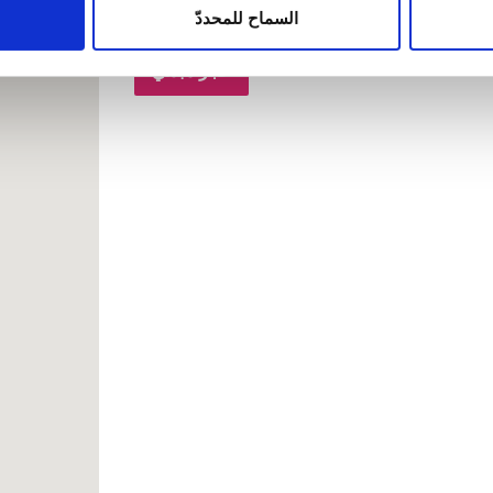
ين يمكنهم إضافة هذه المعلومات إلى معلومات أخرى تقدمها لهم أو م
السماح للمحددّ
حجز مبدئي