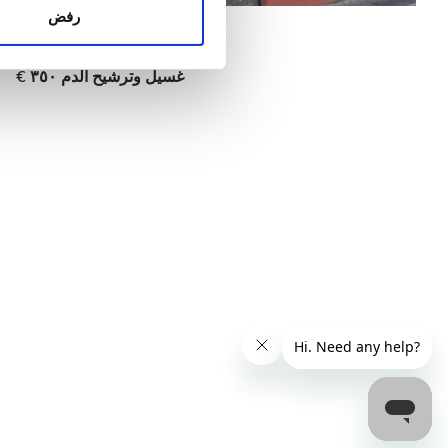
الإعلانات وتحليل البيانات الذ
رفض
لكل علاج
استخدامك لخدماتهم.
السعر
غسيل الدم ٣٠٠ €
غسيل وترشيح الدم ٣٥٠ €
0 – 100 يورو
100 – 200 يورو
200 – 300 يورو
أكثر من 300 يورو
المناوبات
الصباح
بعد الظهيرة
المساء