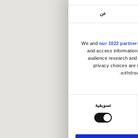
عن
We and
our 1022 partner
and access information
audience research and 
privacy choices are 
withdraw
Collect infor
تسويقية
.
Find out mo
ماعية وتحليل الزيارات
كات الاجتماعية وشركاء