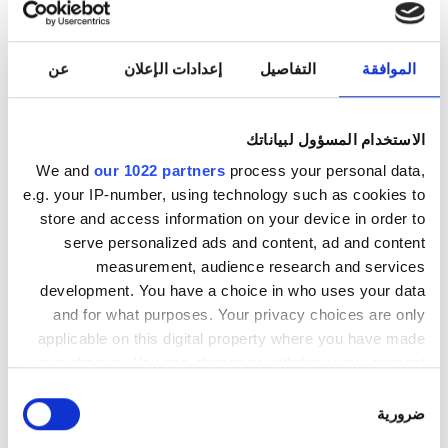
الاثنين
08:00 - 20:00
الموافقة
التفاصيل
إعدادات الإعلان
عن
الثلاثاء
08:00 - 17:00
الاستخدام المسؤول لبياناتك
الأربعاء
08:00 - 20:00
We and
our 1022 partners
process your personal data,
e.g. your IP-number, using technology such as cookies to
الخميس
08:00 - 17:00
store and access information on your device in order to
serve personalized ads and content, ad and content
الجمعة
08:00 - 20:00
measurement, audience research and services
development. You have a choice in who uses your data
السبت
08:00 - 17:00
and for what purposes. Your privacy choices are only
applicable on this digital property where you have made
your choices. You can change or withdraw your consent
الأحد
مُغلقة
any time from the Cookie Declaration or by clicking on
اختيار
the Privacy trigger icon.
ضرورية
الموافقة
خيارات السداد