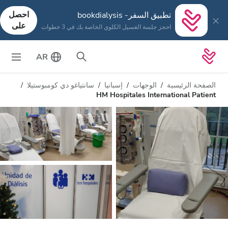
احصل
تطبيق السفر- bookdialysis
على
احجز جلسة الغسيل الكلوي الخاصة بك في 3 خطوات
AR
الصفحة الرئيسية
الوجهات
إسبانيا
سانتياغو دي كومبوستيلا
HM Hospitales International Patient