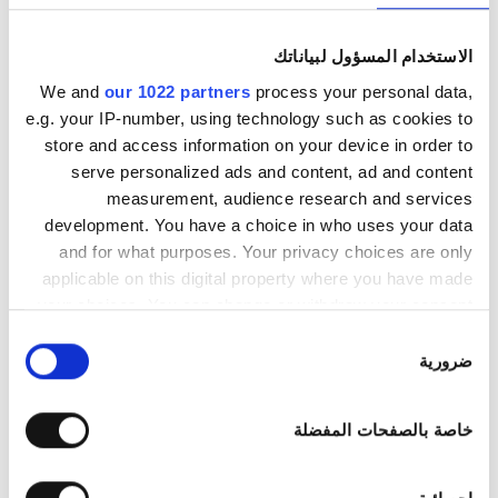
انتظار سيارات مجانيّ
الاستخدام المسؤول لبياناتك
We and
our 1022 partners
process your personal data,
السعر
e.g. your IP-number, using technology such as cookies to
store and access information on your device in order to
0 – 100 يورو
International Dialysis Clinic DIAL
serve personalized ads and content, ad and content
سوسة, تونس
100 – 200 يورو
measurement, audience research and services
٤٫٢١ كم من مركز المدينة
development. You have a choice in who uses your data
200 – 300 يورو
and for what purposes. Your privacy choices are only
المرطبات
شبكة واي فاي مجانيّة
شاشات تلفزيون
applicable on this digital property where you have made
انتقالات مجانية
انتظار سيارات مجانيّ
أكثر من 300 يورو
your choices. You can change or withdraw your consent
any time from the Cookie Declaration or by clicking on
لكل علاج
اختيار
حجز مبدئي
the Privacy trigger icon.
ضرورية
المناوبات
غسيل الدم ١٨٠ €
الموافقة
If you allow, we would also like to:
الصباح
خاصة بالصفحات المفضلة
Collect information about your geographical
بعد الظهيرة
location which can be accurate to within several
meters