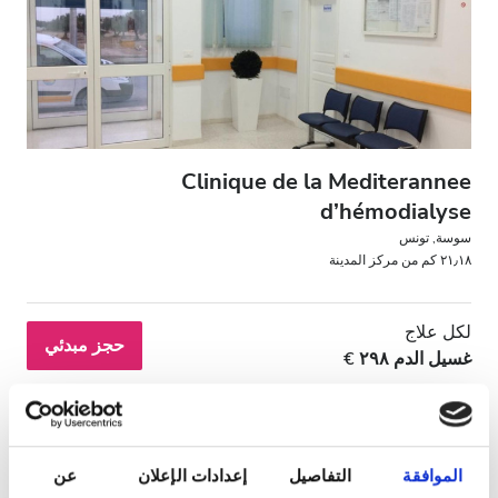
مرضى مصابين بفيروس نقص المناعة البشرية
مرضى مصابين بالتهاب الكبد B
مرضى مصابين بالتهاب الكبد C
بطاقة التأمين الصحي الأوروبية
Clinique de la Mediterannee
بطاقة التأمين الصحيّ العالميّة
d’hémodialyse
سوسة, تونس
٢١٫١٨ كم من مركز المدينة
المرافق
لكل علاج
المرطبات
حجز مبدئي
غسيل الدم ٢٩٨ €
شبكة واي فاي مجانيّة
شاشات تلفزيون
انتقالات مجانية
الموافقة
التفاصيل
إعدادات الإعلان
عن