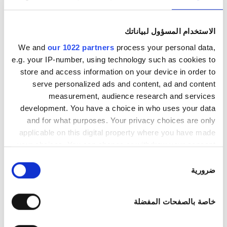
انتظار سيارات مجانيّ
الاستخدام المسؤول لبياناتك
السعر
We and
our 1022 partners
process your personal data,
e.g. your IP-number, using technology such as cookies to
0 – 100 يورو
store and access information on your device in order to
Trivita Home Healthcare LLC - Al
serve personalized ads and content, ad and content
100 – 200 يورو
measurement, audience research and services
Shuwaihat
development. You have a choice in who uses your data
200 – 300 يورو
Al Shuwaihat, الإمارات العربية المتحدة
and for what purposes. Your privacy choices are only
١٫٤٧ كم من مركز المدينة
أكثر من 300 يورو
applicable on this digital property where you have made
your choices. You can change or withdraw your consent
لكل علاج
any time from the Cookie Declaration or by clicking on
اختيار
غسيل الدم ٣٩٢ €
المناوبات
the Privacy trigger icon.
ضرورية
حجز مبدئي
الموافقة
غسيل وترشيح الدم ٤٣٠ €
الصباح
If you allow, we would also like to:
خاصة بالصفحات المفضلة
Collect information about your geographical
بعد الظهيرة
location which can be accurate to within several