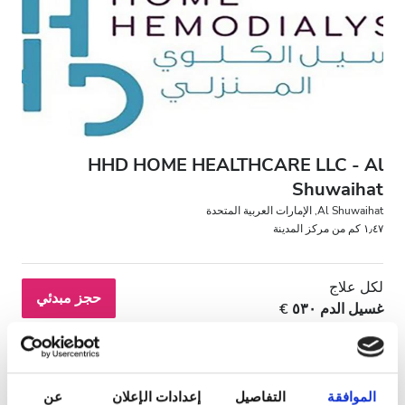
مرضى مصابين بفيروس نقص المناعة البشرية
مرضى مصابين بالتهاب الكبد B
مرضى مصابين بالتهاب الكبد C
بطاقة التأمين الصحي الأوروبية
HHD HOME HEALTHCARE LLC - Al
بطاقة التأمين الصحيّ العالميّة
Shuwaihat
Al Shuwaihat, الإمارات العربية المتحدة
١٫٤٧ كم من مركز المدينة
المرافق
المرطبات
لكل علاج
حجز مبدئي
غسيل الدم ٥٣٠ €
شبكة واي فاي مجانيّة
شاشات تلفزيون
انتقالات مجانية
الموافقة
التفاصيل
إعدادات الإعلان
عن