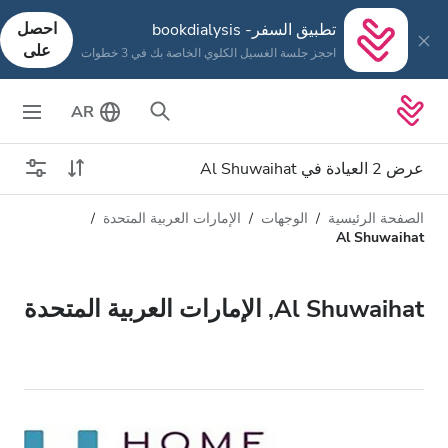
احصل
تطبيق السفر- bookdialysis
على
احجز جلسة الغسيل الكلوي الخاصة بك في 3 خطوات
AR
عرض 2 العيادة في Al Shuwaihat
الصفحة الرئيسية
الوجهات
الإمارات العربية المتحدة
نوع الغسيل الكلوي
المسافة
Al Shuwaihat
الاسم
كل أنواع الغسيل الكلوي
Al Shuwaihat, الإمارات العربية المتحدة
التقييم
غسيل الدم
السعر
غسيل وترشيح الدم
تقبل