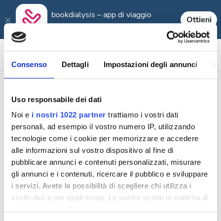
bookdialysis – app di viaggio
Ottieni
Prenota la tua dialisi in 3 passaggi
Consenso
Dettagli
Impostazioni degli annunci
In
Hai dimenticato la password?
Uso responsabile dei dati
Noi e
i nostri 1022 partner
trattiamo i vostri dati
Nessun problema! Ti invieremo un link di
personali, ad esempio il vostro numero IP, utilizzando
reimpostazione che utilizzerai per recuperare la tua
password.
tecnologie come i cookie per memorizzare e accedere
alle informazioni sul vostro dispositivo al fine di
pubblicare annunci e contenuti personalizzati, misurare
Indirizzo email
gli annunci e i contenuti, ricercare il pubblico e sviluppare
i servizi. Avete la possibilità di scegliere chi utilizza i
vostri dati e per quali scopi. Le vostre scelte in materia di
privacy sono applicabili solo su questa proprietà digitale