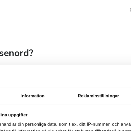
ösenord?
länk till dig som du
d.
Information
Reklaminställningar
ina uppgifter
handlar din personliga data, som t.ex. ditt IP-nummer, och anv
nk