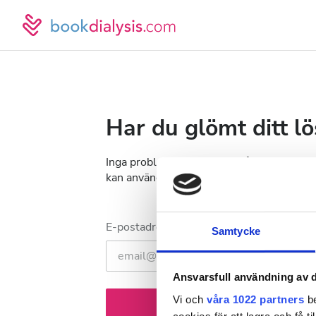
Har du glömt ditt l
Inga problem! Vi skickar en återställnings
kan använda för att återställa ditt lösenor
E-postadress
Samtycke
Ansvarsfull användning av d
Vi och
våra 1022 partners
be
Skicka återställningslä