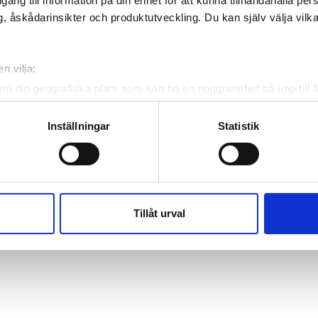
illgång till information på din enhet för att kunna tillhandahålla pe
, åskådarinsikter och produktutveckling. Du kan själv välja vilk
n vilja:
om din geografiska plats som kan ha en noggrannhet på upp till f
genom att aktivt skanna den för specifika kännetecken (fingeravt
rsonliga uppgifter behandlas och ställ in dina preferenser i
deta
Inställningar
Statistik
ke när som helst från cookie-förklaringen.
e för att anpassa innehållet och annonserna till användarna, tillh
vår trafik. Vi vidarebefordrar även sådana identifierare och anna
nnons- och analysföretag som vi samarbetar med. Dessa kan i sin
Tillåt urval
har tillhandahållit eller som de har samlat in när du har använt 