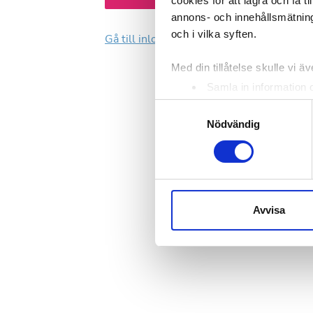
cookies för att lagra och få t
annons- och innehållsmätning
och i vilka syften.
Gå till inloggning
Med din tillåtelse skulle vi äve
Samla in information 
Identifiera din enhet 
Samtyckesval
Ta reda på mer om hur dina pe
Nödvändig
eller dra tillbaka ditt samtyc
Vi använder enhetsidentifierar
sociala medier och analysera 
till de sociala medier och a
Avvisa
med annan information som du 