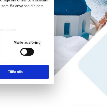
rsonliga annonser och innehåll,
a som får använda din data
lera meter
ryck)
ljsektionen
. Du kan ändra
Marknadsföring
andahålla funktioner för
n information från din enhet
 tur kombinera informationen
Tillåt alla
deras tjänster.