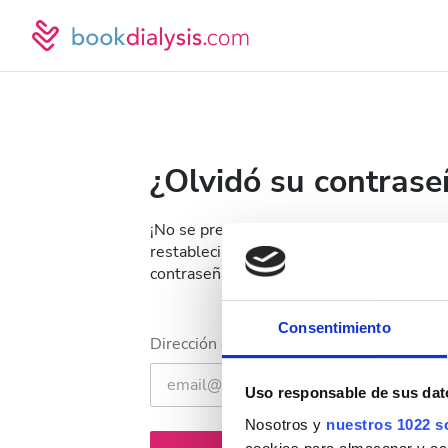
¿Olvidó su contrase
¡No se preocupe! Le enviaremos un enlac
restablecimiento que podrá usar para rec
contraseña.
Consentimiento
Dirección de correo electrónico
Uso responsable de sus dat
Nosotros y
nuestros 1022 s