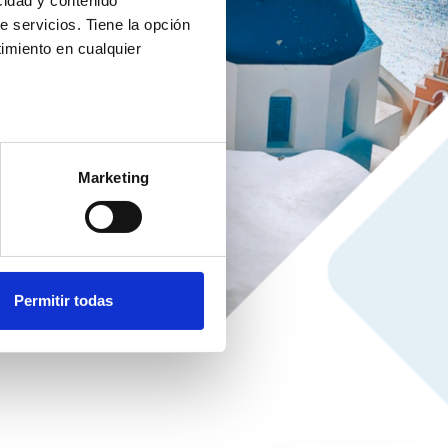
cidad y contenido
e servicios. Tiene la opción
imiento en cualquier
e varios metros
icas (huellas digitales)
Marketing
eferencias en la
sección de
e cookies.
 funciones de redes sociales
con nuestros partners de
Permitir todas
ue les haya proporcionado o