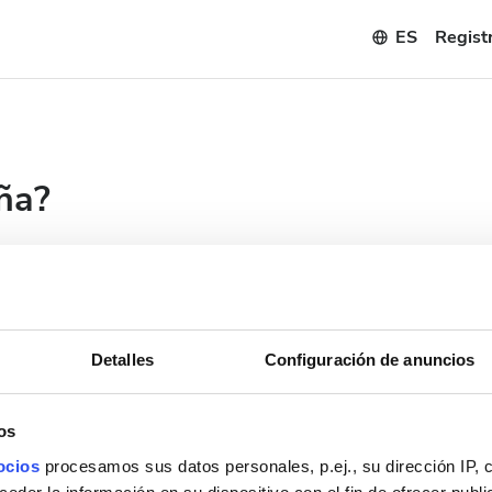
ES
Registr
ña?
e de
uperar su
Detalles
Configuración de anuncios
os
ocios
procesamos sus datos personales, p.ej., su dirección IP, 