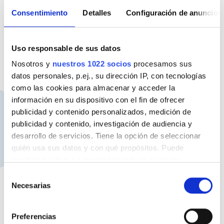
Consentimiento
Detalles
Configuración de anuncios
Con el envío de sus datos personales usted
Uso responsable de sus datos
acepta el tratamiento de sus datos
Nosotros y
nuestros 1022 socios
procesamos sus
personales según se describe en nuestra
política de privacidad
datos personales, p.ej., su dirección IP, con tecnologías
como las cookies para almacenar y acceder la
información en su dispositivo con el fin de ofrecer
Verificación Anti-Robot
publicidad y contenido personalizados, medición de
Haga clic para iniciar la verificación
publicidad y contenido, investigación de audiencia y
Friendly
Captcha ⇗
desarrollo de servicios. Tiene la opción de seleccionar
quién usa sus datos y con qué propósitos. Puede
Póngase en contacto
cambiar o retirar su consentimiento en cualquier
momento desde la Declaración de cookies o clicando en
Selección
el Menú de consentimiento.
Necesarias
de
consentimiento
Si lo permite, también quisiéramos:
Preferencias
Recopilar información sobre su ubicación