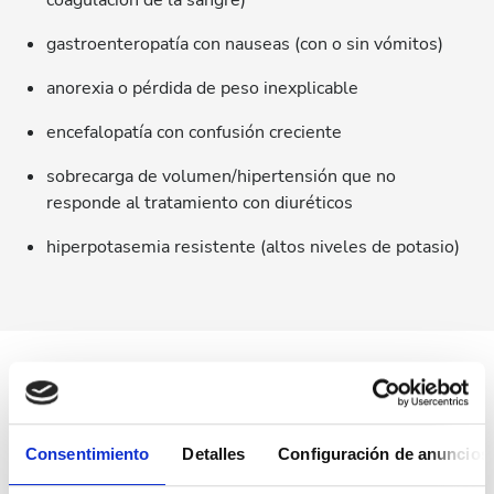
coagulación de la sangre)
gastroenteropatía con nauseas (con o sin vómitos)
anorexia o pérdida de peso inexplicable
encefalopatía con confusión creciente
sobrecarga de volumen/hipertensión que no
responde al tratamiento con diuréticos
hiperpotasemia resistente (altos niveles de potasio)
¿Con qué frecuencia necesitaré
diálisis?
Consentimiento
Detalles
Configuración de anuncios