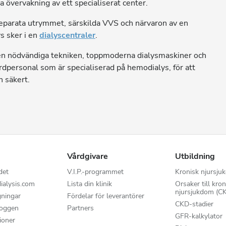
övervakning av ett specialiserat center.
 separata utrymmet, särskilda VVS och närvaron av en
s sker i en
dialyscentraler
.
den nödvändiga tekniken, toppmoderna dialysmaskiner och
dpersonal som är specialiserad på hemodialys, för att
 säkert.
Vårdgivare
Utbildning
det
V.I.P.-programmet
Kronisk njursju
ialysis.com
Lista din klinik
Orsaker till kron
njursjukdom (C
gningar
Fördelar för leverantörer
CKD-stadier
loggen
Partners
GFR-kalkylator
ioner