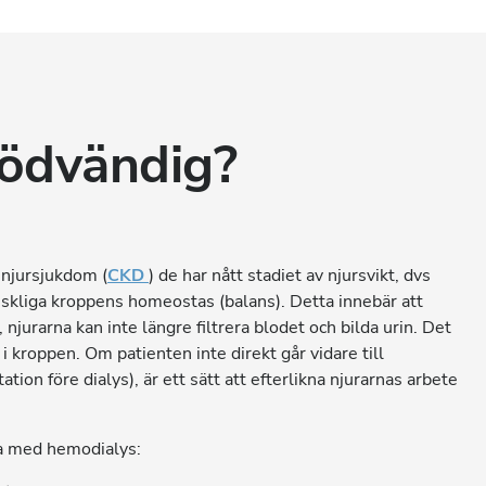
nödvändig?
 njursjukdom (
CKD
) de har nått stadiet av njursvikt, dvs
skliga kroppens homeostas (balans). Detta innebär att
, njurarna kan inte längre filtrera blodet och bilda urin. Det
i kroppen. Om patienten inte direkt går vidare till
ion före dialys), är ett sätt att efterlikna njurarnas arbete
ja med hemodialys: