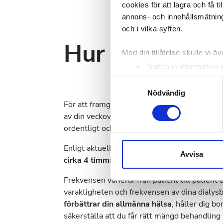
cookies för att lagra och få t
annons- och innehållsmätning
och i vilka syften.
Hur ofta måste
Med din tillåtelse skulle vi äve
Samla in information 
Identifiera din enhet 
Samtyckesval
Ta reda på mer om hur dina pe
Nödvändig
För att framgångsrikt ersätta njurfunktionen o
eller dra tillbaka ditt samtyc
av din veckovisa rutin. Att dialysera vissa da
ordentligt och överflödig vätska avlägsnas f
Vi använder enhetsidentifierar
sociala medier och analysera 
Enligt aktuella data inkluderar det vanliga 
till de sociala medier och a
Avvisa
cirka 4 timmar
varje gång.
med annan information som du 
Frekvensen varierar från patient till patien
varaktigheten och frekvensen av dina dialysb
förbättrar din allmänna hälsa
, håller dig bo
säkerställa att du får rätt mängd behandli