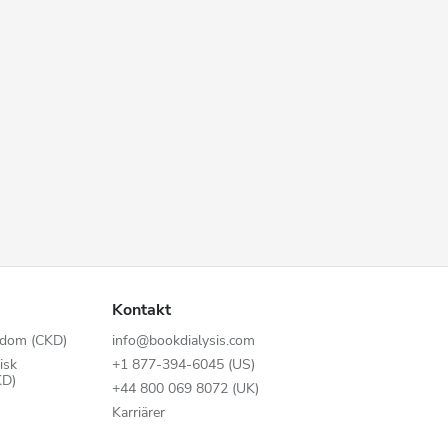
Kontakt
kdom (CKD)
info@bookdialysis.com
isk
+1 877-394-6045 (US)
KD)
+44 800 069 8072 (UK)
Karriärer