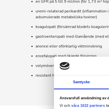
en GFR på 5 till 9 ml/min (för 1,73 m² höj
uremi-relaterad perikardit (inflammation 
ackumulerade metaboliska toxiner)
koagulopati (försämrad blodets koaguler
gastroenteropati med illamående (med ell
anorexi eller oförklarlig viktminskning
encefalopati med ökande förvirring
volymöverbelastning/hypertoni svarar int
resistent hyperkalemi (högt kalium)
Samtycke
Ansvarsfull användning av d
Vi och
våra 1022 partners
be