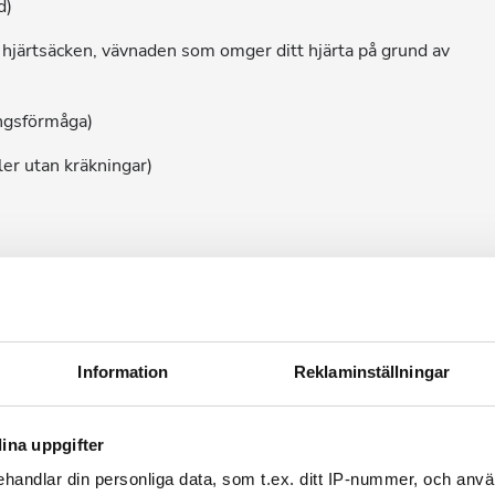
d)
i hjärtsäcken, vävnaden som omger ditt hjärta på grund av
ingsförmåga)
er utan kräkningar)
e på diuretikabehandling
Information
Reklaminställningar
ina uppgifter
handlar din personliga data, som t.ex. ditt IP-nummer, och anv