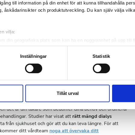
illgång till information på din enhet för att kunna tillhandahålla pe
, åskådarinsikter och produktutveckling. Du kan själv välja vilk
 jag dialysera?
n vilja:
om din geografiska plats som kan ha en noggrannhet på upp till f
genom att aktivt skanna den för specifika kännetecken (fingeravt
rsonliga uppgifter behandlas och ställ in dina preferenser i
deta
Inställningar
Statistik
ch hålla din kropp igång är det viktigt att dialys blir en del
ke när som helst från cookie-förklaringen.
gar och under en viss tid är viktigt för att blodet ska rengöras
rån kroppen.
e för att anpassa innehållet och annonserna till användarna, tillh
vår trafik. Vi vidarebefordrar även sådana identifierare och anna
hemodialysschemat för dialys på centret
3 gånger i veckan,
nnons- och analysföretag som vi samarbetar med. Dessa kan i sin
Tillåt urval
har tillhandahållit eller som de har samlat in när du har använt 
t och det är din läkare som bedömer dina behov och ordinerar
ehandlingar. Studier har visat att
rätt mängd dialys
rta från sjukhuset och gör att du kan leva längre. För att
ng kommer ditt vårdteam
noga att övervaka ditt