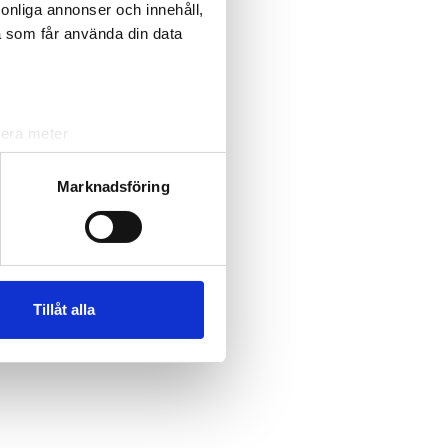
rsonliga annonser och innehåll,
a som får använda din data
lera meter
ryck)
ljsektionen
. Du kan ändra
Marknadsföring
andahålla funktioner för
n information från din enhet
 tur kombinera informationen
Tillåt alla
deras tjänster.