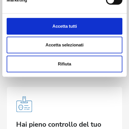
Identificare il tuo dispositivo, scansionandolo
attivamente alla ricerca di caratteristiche specifiche
(impronte digitali).
Stabilisci il prezzo e ricevi il
Approfondisci come vengono elaborati i tuoi dati personali
Accetta tutti
e imposta le tue preferenze nella
sezione dettagli
. Puoi
pagamento direttamente
modificare o ritirare il tuo consenso in qualsiasi momento
I nostri servizi sono gratuiti per i pazienti.
dalla Dichiarazione sui cookie.
Accetta selezionati
Stabilisci il prezzo del trattamento e vieni
pagato direttamente dai pazienti.
Utilizziamo i cookie per personalizzare contenuti ed
Rifiuta
annunci, per fornire funzionalità dei social media e per
analizzare il nostro traffico. Condividiamo inoltre
informazioni sul modo in cui utilizzi il nostro sito con i
nostri partner che si occupano di analisi dei dati web,
pubblicità e social media, i quali potrebbero combinarle
con altre informazioni che hai fornito loro o che hanno
raccolto dal tuo utilizzo dei loro servizi.
Hai pieno controllo del tuo