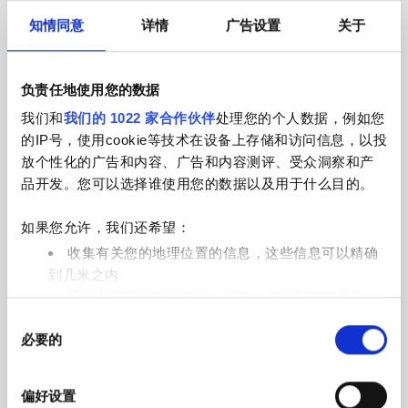
知情同意
详情
广告设置
关于
负责任地使用您的数据
提高您的网络声誉
我们和
我们的 1022 家合作伙伴
处理您的个人数据，例如您
获得在您诊所完成治疗的病人所给出的可靠评分
的IP号，使用cookie等技术在设备上存储和访问信息，以投
与评价。
放个性化的广告和内容、广告和内容测评、受众洞察和产
品开发。您可以选择谁使用您的数据以及用于什么目的。
如果您允许，我们还希望：
收集有关您的地理位置的信息，这些信息可以精确
到几米之内
通过主动扫描特定特征（指纹）来识别您的设备
同
在
细节部分
查找有关您的个人数据如何处理的更多信息，
调动全部资源
必要的
意
并设置您的首选项。您可随时从Cookie声明中更改或撤回
选
您的同意事项。
建立在线形象，促进业务发展。这样，便可增加
择
每年接收的新病人数量。
偏好设置