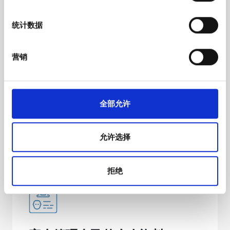
我们使用 Cookie 来制作贴合用户需求的内容与广告、提供
社交媒体功能以及分析我们的流量。我们还会与社交媒
统计数据
体、广告和分析合作伙伴分享您对我们网站的使用情况，
这些合作伙伴可能会将此类信息与您提供给他们或他们在
您使用其服务的过程中收集的其他信息相结合。
营销
设定价格，并直接获得报酬
全部允许
我们的服务对病人免费。您设定治疗价格，由患
者直接支付。
允许选择
拒绝