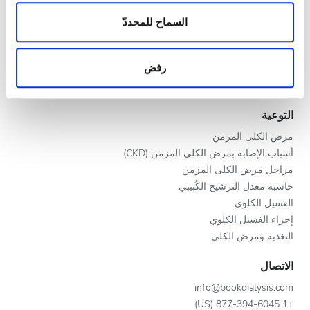
الزيارات الواردة إلينا. إضافةً إلى ذلك، فنحن نشارك
المساء
مقدمو خدمات الرعاية الصحية
المعلومات حول استخدامك لموقعنا مع شركائنا من الشبكات
السماح للمحددّ
الليل
برنامج V.I.P.
الاجتماعية وشركاء الإعلانات وتحليل البيانات الذين يمكنهم
سجّل عيادتك
إضافة هذه المعلومات إلى معلومات أخرى تقدمها لهم أو
رفض
مزايا لمقدمي الخدمات
معلومات أخرى يحصلون عليها من استخدامك لخدماتهم.
التقييم
شركاء
التوعية
جيد
مرض الكلى المزمن
جيد جدًا
أسباب الإصابة بمرض الكلى المزمن (CKD)
مراحل مرض الكلى المزمن
ممتاز
حاسبة معدل الترشيح الكُبيبي
الغسيل الكلوي
إجراء الغسيل الكلوي
التغذية ومرض الكلى
الاتصال
info@bookdialysis.com
+1 877-394-6045 (US)