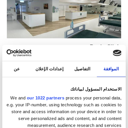
مرضى مصابين بفيروس نقص المناعة البشرية
مرضى مصابين بالتهاب الكبد B
مرضى مصابين بالتهاب الكبد C
بطاقة التأمين الصحي الأوروبية
Rapla Clinic
بطاقة التأمين الصحيّ العالميّة
Rapla, إستونيا
١٫١٢ كم من مركز المدينة
الموافقة
التفاصيل
إعدادات الإعلان
عن
مشمول بتغطية بطاقة التأمين الصحيّ الأوروبية
المرافق
المرطبات
شبكة واي فاي مجانيّة
شاشات تلفزيون
انتظار سيارات مجانيّ
المرطبات
الاستخدام المسؤول لبياناتك
We and
our 1022 partners
process your personal data,
شبكة واي فاي مجانيّة
لكل علاج
e.g. your IP-number, using technology such as cookies to
غسيل الدم ٣٢٦٫٧٨ €
شاشات تلفزيون
حجز مبدئي
store and access information on your device in order to
غسيل وترشيح الدم ٣٢٦٫٧٨ €
serve personalized ads and content, ad and content
انتقالات مجانية
measurement, audience research and services