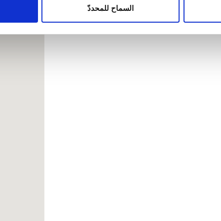
ين يمكنهم إضافة هذه المعلومات إلى معلومات أخرى تقدمها لهم أو م
السماح للمحددّ