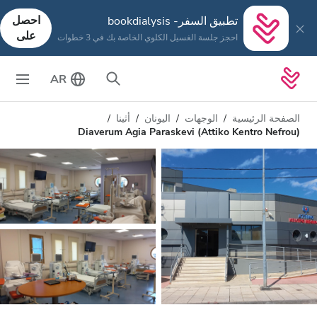
احصل
تطبيق السفر- bookdialysis
على
احجز جلسة الغسيل الكلوي الخاصة بك في 3 خطوات
AR
الصفحة الرئيسية
الوجهات
اليونان
أثينا
Diaverum Agia Paraskevi (Attiko Kentro Nefrou)