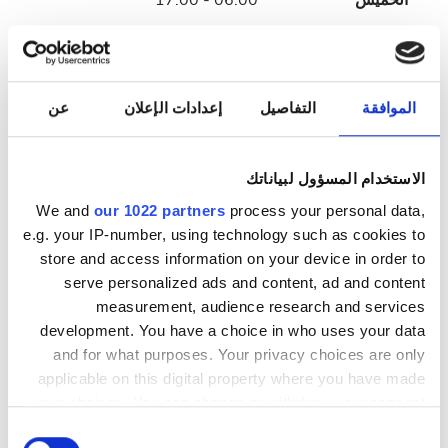
الخميس
06:00 - 17:00
الجمعة
06:00 - 17:00
السبت
06:00 - 17:00
الموافقة
التفاصيل
إعدادات الإعلان
عن
الأحد
مُغلقة
الاستخدام المسؤول لبياناتك
We and
our 1022 partners
process your personal data,
طاقم العمل
e.g. your IP-number, using technology such as cookies to
store and access information on your device in order to
serve personalized ads and content, ad and content
measurement, audience research and services
development. You have a choice in who uses your data
and for what purposes. Your privacy choices are only
applicable on this digital property where you have made
your choices. You can change or withdraw your consent
any time from the Cookie Declaration or by clicking on
اختيار