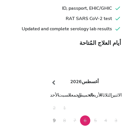
ID, passport, EHIC/GHIC
RAT SARS CoV-2 test
Updated and complete serology lab results
أيام العلاج المُتاحة
أغسطس
2026
الاثنين
الثلاثاء
الأربعاء
الخميس
الجمعة
السبت
الأحد
2
1
9
8
7
6
5
4
3