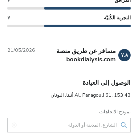
المرافق
٧
التجربة الكُليَّة
٧
مسافر عن طريق منصة
21/05/2026
٧٫٨
bookdialysis.com
الوصول إلى العيادة
Al. Panagouli 61, 153 43 أثينا, اليونان
نموذج الاتجاهات