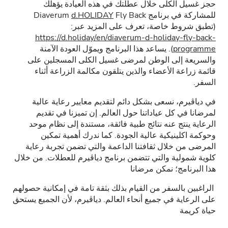
حجز غسيل الكلى خلال عطلتك في هذه العيادة يؤهلك
للمشاركة في برنامج Diaverum
Fly Back
d.HOLIDAY
(تطبق شروط خاصة، تعرف على المزيد عبر:
https://d.holiday/en/diaverum-d-holiday-fly-back-
programme
). يساعد هذا البرنامج ويموّل العودة الآمنة
والسريعة إلى الوطن لمرضى غسيل الكلى المسجلين على
قائمة زراعة الأعضاء والذين يتلقون مكالمة الزراعة أثناء
السفر.
في دياڤيرم، نسعى بشكل دائم لتقديم معايير رعاية عالية
لمرضانا في كل عياداتنا حول العالم. إن تميزنا في تقديم
الرعاية ينتج عنه نتائج طبية فائقة، مستندة إلى نظام موحد
وحوكمة اكلينيكية عالية الجودة. كما ندرك أهمية تمكين
المرضى من خلال ثقافتنا الداعمة والتي تضمن تجربة رعاية
كلوية شمولية والتي تتضمن برنامج دياڤيرم للعطلات. من خلال
هذا البرنامج؛ نمكن مرضانا
الراغبين بالسفر من القيام بذلك بثقة تامة في إمكانية حصولهم
على الرعاية في جميع أنحاء العالم. دياڤيرم، لأن الجميع يستحق
حياة كريمة