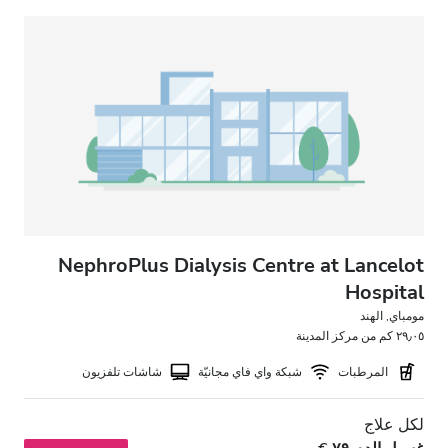
انتظار سيارات مجانيّ
السعر
0 – 100 يورو
100 – 200 يورو
200 – 300 يورو
أكثر من 300 يورو
NephroPlus Dialysis Centre at Lancelot
Hospital
مومباي, الهند
المناوبات
٢٩٫٠٥ كم من مركز المدينة
المرطبات
شبكة واي فاي مجانيّة
شاشات تلفزيون
الصباح
بعد الظهيرة
لكل علاج