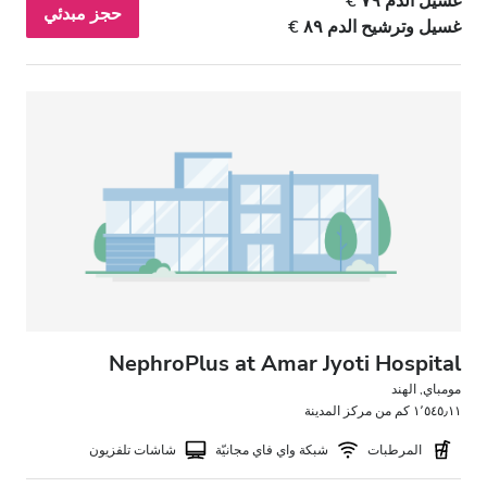
غسيل الدم ٧٩ €
المساء
حجز مبدئي
غسيل وترشيح الدم ٨٩ €
الليل
التقييم
جيد
جيد جدًا
ممتاز
NephroPlus at Amar Jyoti Hospital
مومباي, الهند
١٬٥٤٥٫١١ كم من مركز المدينة
المرطبات
شبكة واي فاي مجانيّة
شاشات تلفزيون