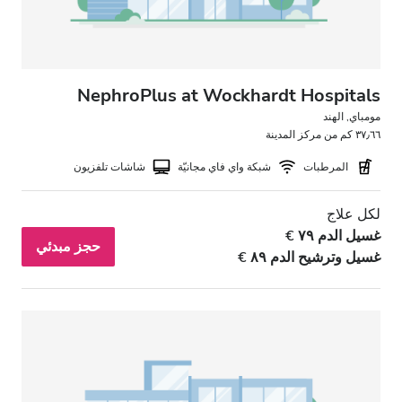
NephroPlus at Wockhardt Hospitals
مومباي, الهند
٣٧٫٦٦ كم من مركز المدينة
المرطبات
شبكة واي فاي مجانيّة
شاشات تلفزيون
لكل علاج
غسيل الدم ٧٩ €
حجز مبدئي
غسيل وترشيح الدم ٨٩ €