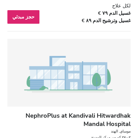
لكل علاج
غسيل الدم ٧٩ €
حجز مبدئي
غسيل وترشيح الدم ٨٩ €
NephroPlus at Kandivali Hitwardhak
Mandal Hospital
مومباي, الهند
٢٧٫٠٢ كم من مركز المدينة