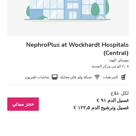
NephroPlus at Wockhardt Hospitals
(Central)
مومباي, الهند
٢٫٠٨ كم من مركز المدينة
المرطبات
شبكة واي فاي مجانيّة
شاشات تلفزيون
لكل علاج
غسيل الدم ٩١ €
حجز مبدئي
غسيل وترشيح الدم ١٢٢٫٥ €