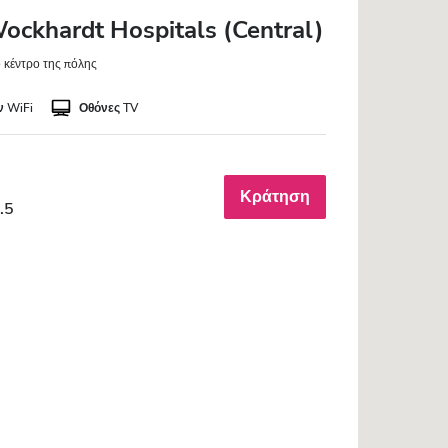
ockhardt Hospitals (Central)
ο κέντρο της πόλης
 WiFi
Οθόνες TV
Κράτηση
.5