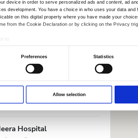
ur device in order to serve personalized ads and content, ad a
ces development. You have a choice in who uses your data and 
Κράτηση
licable on this digital property where you have made your choic
.5
e from the Cookie Declaration or by clicking on the Privacy trig
JHS Chairtable Trust Dialysis
e to:
bout your geographical location which can be accurate to within 
 actively scanning it for specific characteristics (fingerprinting)
Preferences
Statistics
το κέντρο της πόλης
 personal data is processed and set your preferences in the
det
 WiFi
Οθόνες TV
e content and ads, to provide social media features and to analy
 our site with our social media, advertising and analytics partn
 provided to them or that they’ve collected from your use of the
Allow selection
.
Κράτηση
eera Hospital