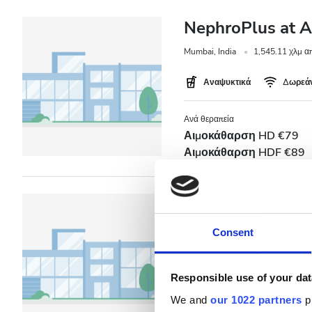
NephroPlus at A
Τιμή
Mumbai, India
1,545.11 χλμ α
0 - 100 EUR
Αναψυκτικά
Δωρεάν
100 - 200 EUR
Ανά θεραπεία
200 - 300 EUR
Αιμοκάθαρση HD €79
300+ EUR
Αιμοκάθαρση HDF €89
Βάρδιες
NephroPlus at K
Hospital
Consent
Πρωί
Mumbai, India
27.02 χλμ από 
Απόγευμα
Responsible use of your dat
Αναψυκτικά
Δωρεάν
Βράδυ
We and
our 1022 partners
pr