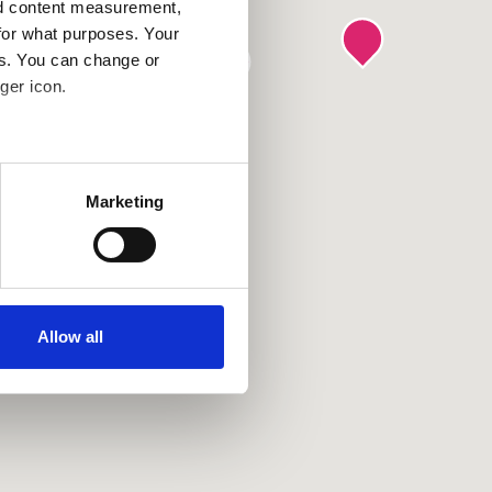
nd content measurement,
for what purposes. Your
es. You can change or
ger icon.
several meters
Marketing
ails section
.
se our traffic. We also share
ers who may combine it with
ir services. Read more about
Allow all