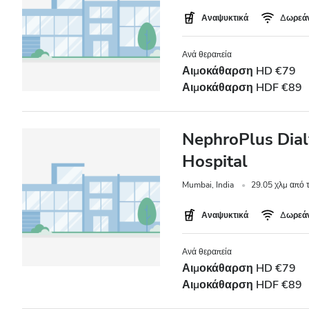
Ασθενείς με Ηπατίτιδα B
Αναψυκτικά
Δωρεάν
Ασθενείς με Ηπατίτιδα C
Ανά θεραπεία
EHIC
Αιμοκάθαρση HD €79
Αιμοκάθαρση HDF €89
GHIC
NephroPlus Dialy
Παροχές
Hospital
Αναψυκτικά
Mumbai, India
29.05 χλμ από 
Δωρεάν WiFi
Αναψυκτικά
Δωρεάν
Τηλεοπτικές Οθόνες
Ανά θεραπεία
Δωρεάν Μεταφορά
Αιμοκάθαρση HD €79
Αιμοκάθαρση HDF €89
Δωρεάν Στάθμευση