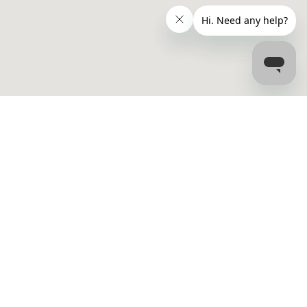
Επικοινωνία
 Νόσος -
info@bookdialysis.com
+1 877-394-6045 (US)
+44 800 069 8072 (UK)
 Νεφρικής
Καριέρες
FR
οκάθαρσης
ΝΝ