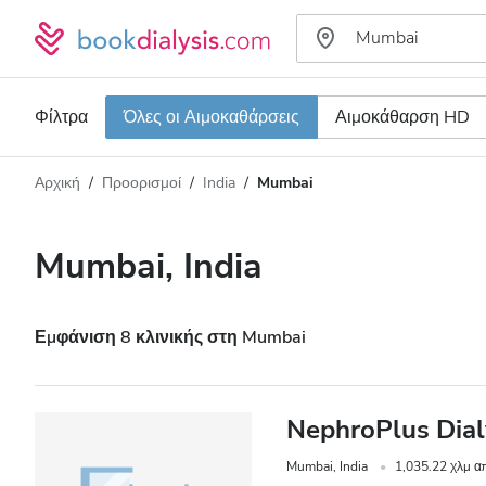
Φίλτρα
Όλες οι Αιμοκαθάρσεις
Αιμοκάθαρση HD
Αρχική
Προορισμοί
India
Mumbai
Τύπος αιμοκάθαρσης
Απόσταση
Όνομα
Όλες οι Αιμοκαθάρσεις
Mumbai, India
Βαθμολογία
Αιμοκάθαρση HD
Τιμή
Αιμοκάθαρση HDF
Εμφάνιση 8 κλινικής στη Mumbai
Δέχεται
NephroPlus Dial
Ασθενείς με HIV
Mumbai, India
1,035.22 χλμ α