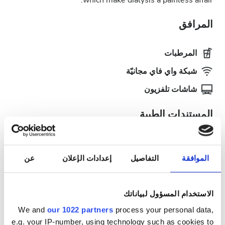
which make dialysis a painless affair.
المرافق
المرطبات
شبكة واي فاي مجانيّة
شاشات تلفزيون
المستندات الطبية
تتطلب هذه العيادة مستندات طبية محددة لعلاجات الغسيل
الكلوي. يمكنك رفع المستندات عبر الإنترنت أو إحضارها إلى
الموافقة
التفاصيل
إعدادات الإعلان
عن
العيادة عند وصولك.
INTERNATIONAL DIALYSIS REQUEST Clinical
Information & Patient Identification Form
الاستخدام المسؤول لبياناتك
We and
our 1022 partners
process your personal data,
أيام العلاج المُتاحة
e.g. your IP-number, using technology such as cookies to