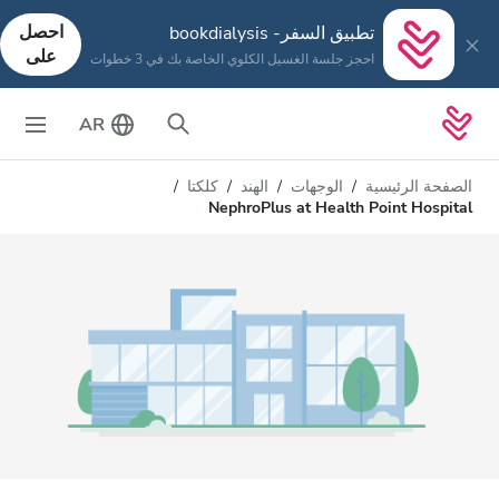
احصل
تطبيق السفر- bookdialysis
على
احجز جلسة الغسيل الكلوي الخاصة بك في 3 خطوات
AR
الصفحة الرئيسية
الوجهات
الهند
كلكتا
NephroPlus at Health Point Hospital