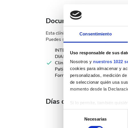
Documentación médica
Esta clínica requiere documentación médi
Consentimiento
Puedes subir los documentos en línea o l
INTERNATIONAL
Uso responsable de sus dat
DIALYSIS REQUEST
Nosotros y
nuestros 1022 s
Clinical Information &
Patient Identification
cookies para almacenar y acce
Form
personalizados, medición de p
de seleccionar quién usa sus
momento desde la Declaració
Días de tratamiento dispo
Si lo permite, también quisi
Recopilar información
Selección
Identificar su disposi
Necesarias
de
Obtenga más información sob
consentimiento