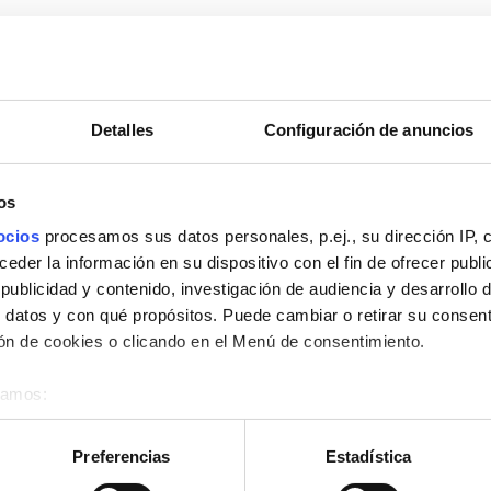
ca específica para los tratamientos de diálisis.
Detalles
Configuración de anuncios
levarlos a la clínica cuando llegues.
os
ocios
procesamos sus datos personales, p.ej., su dirección IP, 
der la información en su dispositivo con el fin de ofrecer publi
ublicidad y contenido, investigación de audiencia y desarrollo d
 datos y con qué propósitos. Puede cambiar o retirar su consent
n de cookies o clicando en el Menú de consentimiento.
nibles
éramos:
 sobre su ubicación geográfica que puede tener una precisión d
tivo analizándolo activamente para buscar características específ
Preferencias
Estadística
re cómo se procesan sus datos personales y establezca sus pr