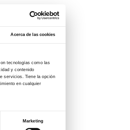
Acerca de las cookies
con tecnologías como las
cidad y contenido
e servicios. Tiene la opción
imiento en cualquier
e varios metros
icas (huellas digitales)
Marketing
eferencias en la
sección de