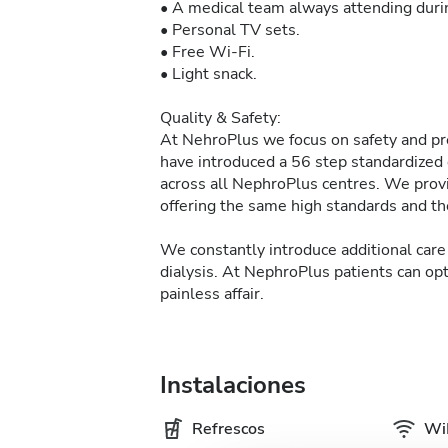
• A medical team always attending durin
• Personal TV sets.
• Free Wi-Fi.
• Light snack.
Quality & Safety:
At NehroPlus we focus on safety and pre
have introduced a 56 step standardized d
across all NephroPlus centres. We provi
offering the same high standards and the
We constantly introduce additional care 
dialysis. At NephroPlus patients can op
painless affair.
Instalaciones
Refrescos
WiF