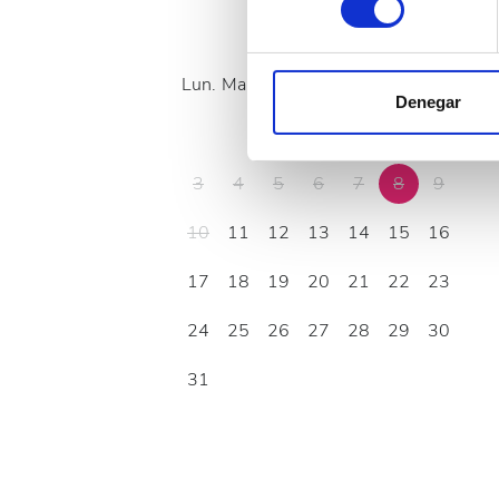
datos
. Puede cambiar o reti
Agosto
2026
Las cookies de este sitio we
Lun.
Mar.
Mié.
Jue.
Vie.
Sáb.
Dom.
y analizar el tráfico. Ademá
Denegar
redes sociales, publicidad y
1
2
que hayan recopilado a parti
3
4
5
6
7
8
9
10
11
12
13
14
15
16
17
18
19
20
21
22
23
24
25
26
27
28
29
30
31