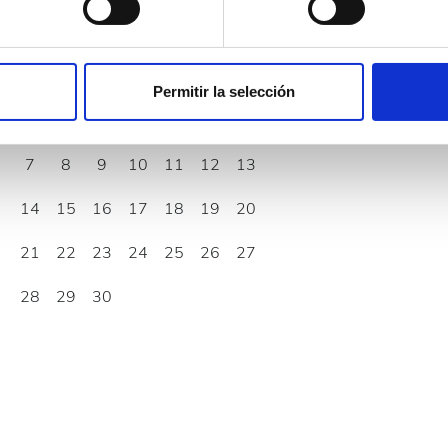
rar su consentimiento en cualquier momento en la Declaración d
Septiembre
2026
b se usan para personalizar el contenido y los anuncios, ofrecer
Lun.
Mar.
Mié.
Jue.
Vie.
Sáb.
Dom.
s, compartimos información sobre el uso que haga del sitio web 
Permitir la selección
 análisis web, quienes pueden combinarla con otra información q
1
2
3
4
5
6
r del uso que haya hecho de sus servicios.
7
8
9
10
11
12
13
14
15
16
17
18
19
20
21
22
23
24
25
26
27
28
29
30