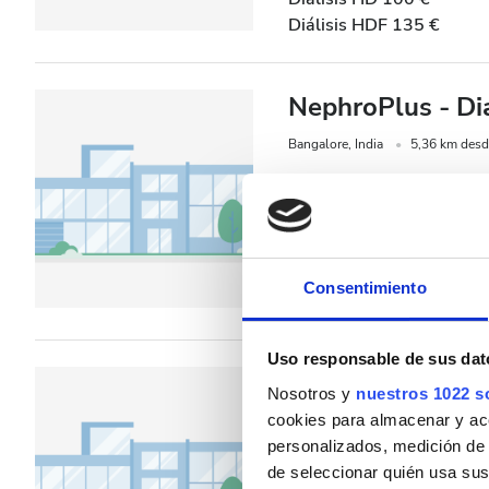
Diálisis HDF 135 €
NephroPlus - Di
Bangalore, India
5,36 km desde
Refrescos
WiFi gratu
Por tratamiento
Diálisis HD 79 €
Consentimiento
Diálisis HDF 89 €
Uso responsable de sus dat
NephroPlus Blu
Nosotros y
nuestros 1022 s
cookies para almacenar y acce
Bhubaneshwar, India
3,43 km 
personalizados, medición de p
WiFi gratuito
Pantall
de seleccionar quién usa sus