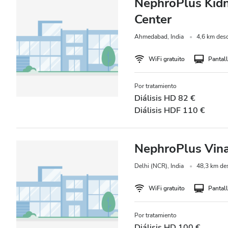
NephroPlus Kidne
Noche
Center
Ahmedabad, India
4,6 km desd
Calificación
WiFi gratuito
Pantall
Buena
Muy buena
Por tratamiento
Diálisis HD 82 €
Excelente
Diálisis HDF 110 €
NephroPlus Vina
Delhi (NCR), India
48,3 km des
WiFi gratuito
Pantall
Por tratamiento
Diálisis HD 100 €