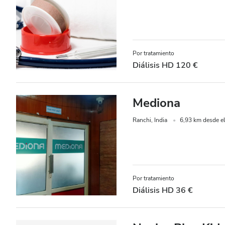
Precio
EUR 0 - 100
Por tratamiento
Diálisis HD 120 €
EUR 100 - 200
EUR 200 - 300
Mediona
EUR 300+
Ranchi, India
6,93 km desde el
Turnos
Mañana
Por tratamiento
Mediodía
Diálisis HD 36 €
Tarde