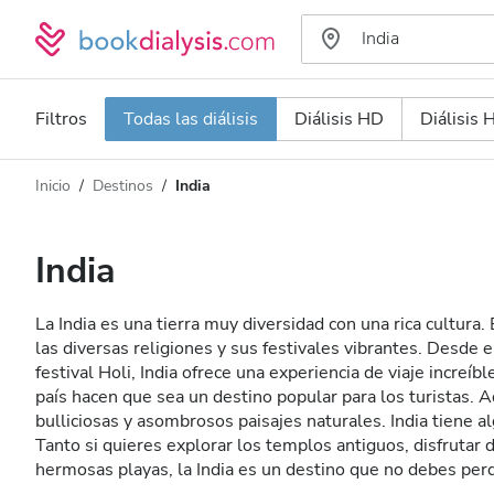
Filtros
Todas las diálisis
Diálisis HD
Diálisis
Inicio
Destinos
India
Tipo de diálisis
Distancia
Nombre
Todas las diálisis
India
Calificación
Diálisis HD
La India es una tierra muy diversidad con una rica cultura
Precio
Diálisis HDF
las diversas religiones y sus festivales vibrantes. Desde 
festival Holi, India ofrece una experiencia de viaje increíble
país hacen que sea un destino popular para los turistas. 
Acepta
bulliciosas y asombrosos paisajes naturales. India tiene al
Tanto si quieres explorar los templos antiguos, disfrutar d
hermosas playas, la India es un destino que no debes per
Pacientes con VIH