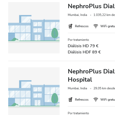
NephroPlus Dial
Mumbai, India
1.035,22 km des
Refrescos
WiFi gratu
Por tratamiento
Diálisis HD 79 €
Diálisis HDF 89 €
NephroPlus Dialy
Hospital
Mumbai, India
29,05 km desde 
Refrescos
WiFi gratu
Por tratamiento