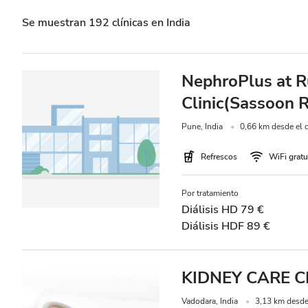
Pacientes con hepatitis B
Se muestran 192 clínicas en India
Pacientes con hepatitis C
TSE
NephroPlus at R
GHIC
Clinic(Sassoon 
Pune, India
0,66 km desde el c
Instalaciones
Refrescos
WiFi gratu
Refrescos
Por tratamiento
WiFi gratuito
Diálisis HD 79 €
Diálisis HDF 89 €
Pantallas de televisión
Traslado gratuito
KIDNEY CARE 
Estacionamiento gratuito
Vadodara, India
3,13 km desde 