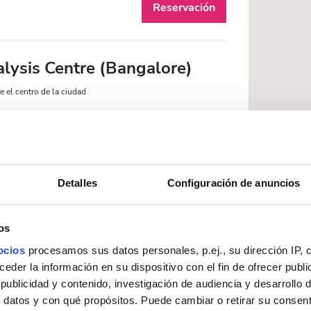
Reservación
alysis Centre (Bangalore)
 el centro de la ciudad
ito
Pantallas de televisión
Reservación
Detalles
Configuración de anuncios
os
e Wheel Hospital
ocios
procesamos sus datos personales, p.ej., su dirección IP, 
der la información en su dispositivo con el fin de ofrecer publi
desde el centro de la ciudad
ublicidad y contenido, investigación de audiencia y desarrollo d
as de televisión
Estacionamiento gratuito
 datos y con qué propósitos. Puede cambiar o retirar su consent