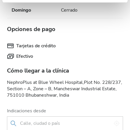
nuestros partners de redes sociales, publicidad y análisis
Domingo
Cerrado
web, quienes pueden combinarla con otra información
que les haya proporcionado o que hayan recopilado a
partir del uso que haya hecho de sus servicios.
Opciones de pago
Tarjetas de crédito
Efectivo
Cómo llegar a la clínica
NephroPlus at Blue Wheel Hospital,Plot No. 228/237,
Section – A, Zone – B, Mancheswar Industrial Estate,
751010 Bhubaneshwar, India
Indicaciones desde