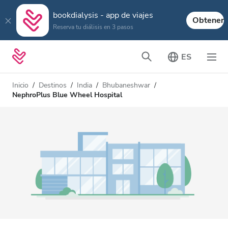
bookdialysis - app de viajes
Obtener
Reserva tu diálisis en 3 pasos
ES
Inicio
Destinos
India
Bhubaneshwar
NephroPlus Blue Wheel Hospital