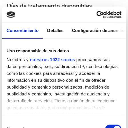
Días de tratamiento disponibles
Consentimiento
Detalles
Configuración de anuncios
Agosto
2026
Uso responsable de sus datos
Lun.
Mar.
Mié.
Jue.
Vie.
Sáb.
Dom.
Nosotros y
nuestros 1022 socios
procesamos sus
datos personales, p.ej., su dirección IP, con tecnologías
1
2
como las cookies para almacenar y acceder la
información en su dispositivo con el fin de ofrecer
3
4
5
6
7
8
9
publicidad y contenido personalizados, medición de
publicidad y contenido, investigación de audiencia y
10
11
12
13
14
15
16
desarrollo de servicios. Tiene la opción de seleccionar
quién usa sus datos y con qué propósitos. Puede
17
18
19
20
21
22
23
cambiar o retirar su consentimiento en cualquier
24
25
26
27
28
29
30
momento desde la Declaración de cookies o clicando en
Selección