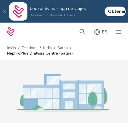
bookdialysis - app de viajes
Obtener
Reserva tu diálisis en 3 pasos
ES
Inicio
Destinos
India
Satna
NephroPlus Dialysis Centre (Satna)