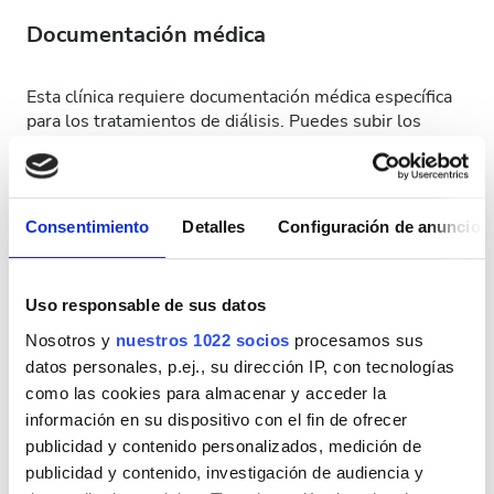
Documentación médica
Esta clínica requiere documentación médica específica
para los tratamientos de diálisis. Puedes subir los
documentos en línea o llevarlos a la clínica cuando
llegues.
INTERNATIONAL DIALYSIS REQUEST Clinical
Consentimiento
Detalles
Configuración de anuncios
Information & Patient Identification Form
Días de tratamiento disponibles
Uso responsable de sus datos
Nosotros y
nuestros 1022 socios
procesamos sus
datos personales, p.ej., su dirección IP, con tecnologías
como las cookies para almacenar y acceder la
información en su dispositivo con el fin de ofrecer
Agosto
2026
publicidad y contenido personalizados, medición de
publicidad y contenido, investigación de audiencia y
Lun.
Mar.
Mié.
Jue.
Vie.
Sáb.
Dom.