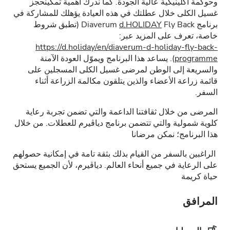
وحوكمة اكلينيكية عالية الجودة. كما ندرك أهمية تمكينحجز
غسيل الكلى خلال عطلتك في هذه العيادة يؤهلك للمشاركة في
برنامج Diaverum
d.HOLIDAY
Fly Back (تطبق شروط
خاصة، تعرف على المزيد عبر:
https://d.holiday/en/diaverum-d-holiday-fly-back-
programme
). يساعد هذا البرنامج ويموّل العودة الآمنة
والسريعة إلى الوطن لمرضى غسيل الكلى المسجلين على
قائمة زراعة الأعضاء والذين يتلقون مكالمة الزراعة أثناء
السفر.
المرضى من خلال ثقافتنا الداعمة والتي تضمن تجربة رعاية
كلوية شمولية والتي تتضمن برنامج دياڤيرم للعطلات. من خلال
هذا البرنامج؛ نمكن مرضانا
الراغبين بالسفر من القيام بذلك بثقة تامة في إمكانية حصولهم
على الرعاية في جميع أنحاء العالم. دياڤيرم، لأن الجميع يستحق
حياة كريمة
المرافق