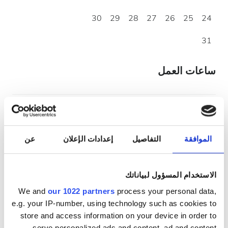
30
29
28
27
26
25
24
31
ساعات العمل
الاثنين
06:30 - 18:30
الثلاثاء
06:30 - 18:30
الموافقة
التفاصيل
إعدادات الإعلان
عن
الأربعاء
06:30 - 18:30
الاستخدام المسؤول لبياناتك
We and
our 1022 partners
process your personal data,
الخميس
06:30 - 18:30
e.g. your IP-number, using technology such as cookies to
store and access information on your device in order to
الجمعة
06:30 - 18:30
serve personalized ads and content, ad and content