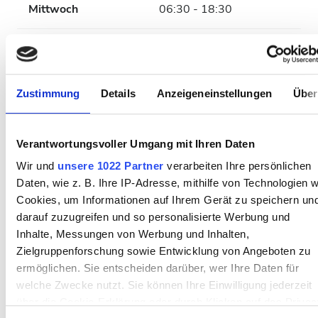
Mittwoch
06:30 - 18:30
Donnerstag
06:30 - 18:30
Freitag
06:30 - 18:30
Zustimmung
Details
Anzeigeneinstellungen
Über
Samstag
06:30 - 18:30
Verantwortungsvoller Umgang mit Ihren Daten
Sonntag
Geschlossen
Wir und
unsere 1022 Partner
verarbeiten Ihre persönlichen
Daten, wie z. B. Ihre IP-Adresse, mithilfe von Technologien w
Cookies, um Informationen auf Ihrem Gerät zu speichern un
Mitarbeiter
darauf zuzugreifen und so personalisierte Werbung und
Inhalte, Messungen von Werbung und Inhalten,
Zielgruppenforschung sowie Entwicklung von Angeboten zu
ermöglichen. Sie entscheiden darüber, wer Ihre Daten für
welche Zwecke nutzt. Sie können Ihre Einwilligung jederzeit
über die Cookie-Erklärung oder durch Klicken auf das Privac