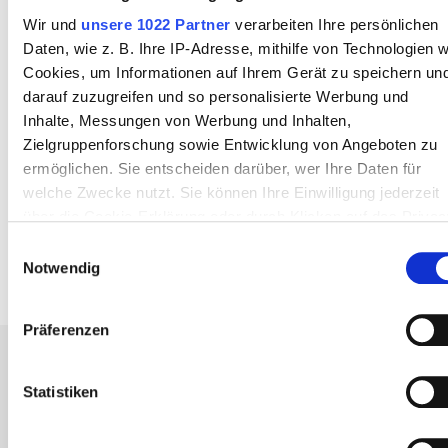
Konzentrationsschwierigkeiten
Wir und
unsere 1022 Partner
verarbeiten Ihre persönlichen
Daten, wie z. B. Ihre IP-Adresse, mithilfe von Technologien w
Muskelkrämpfe in der Nacht
Cookies, um Informationen auf Ihrem Gerät zu speichern un
darauf zuzugreifen und so personalisierte Werbung und
Häufigerer Harndrang, vor allem in der Nacht
Inhalte, Messungen von Werbung und Inhalten,
Schwellungen im Augenbereich, insbesondere nach
Zielgruppenforschung sowie Entwicklung von Angeboten zu
dem Aufwachen
ermöglichen. Sie entscheiden darüber, wer Ihre Daten für
welche Zwecke nutzt. Sie können Ihre Einwilligung jederzeit
Anschwellen der Füße und Knöchel
über die Cookie-Erklärung oder durch Klicken auf das Privac
Trigger Symbol ändern oder widerrufen
trockene, juckende Haut
Einwilligungsauswahl
Notwendig
Wenn Sie es erlauben, würden wir auch gerne:
Informationen über Ihre geografische Lage erfassen,
Präferenzen
welche bis auf einige Meter genau sein können
Ihr Gerät durch aktives Scannen nach bestimmten
Gehören Sie zu der
Merkmalen (Fingerprinting) identifizieren
Statistiken
Erfahren Sie mehr darüber, wie Ihre persönlichen Daten
Hochrisikogruppe?
verarbeitet werden, und legen Sie Ihre Präferenzen im