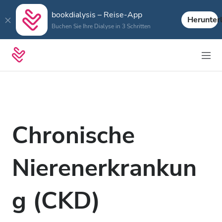
bookdialysis – Reise-App
Herunter
Buchen Sie Ihre Dialyse in 3 Schritten
Chronische
Nierenerkrankun
g (CKD)