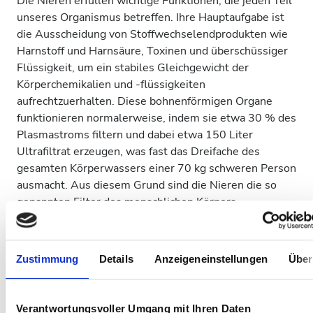
Die Nieren erfüllen wichtige Funktionen, die jeden Teil
unseres Organismus betreffen. Ihre Hauptaufgabe ist
die Ausscheidung von Stoffwechselendprodukten wie
Harnstoff und Harnsäure, Toxinen und überschüssiger
Flüssigkeit, um ein stabiles Gleichgewicht der
Körperchemikalien und -flüssigkeiten
aufrechtzuerhalten. Diese bohnenförmigen Organe
funktionieren normalerweise, indem sie etwa 30 % des
Plasmastroms filtern und dabei etwa 150 Liter
Ultrafiltrat erzeugen, was fast das Dreifache des
gesamten Körperwassers einer 70 kg schweren Person
ausmacht. Aus diesem Grund sind die Nieren die so
genannten Filter des menschlichen Körpers.
ein geringeres Energieniveau und ein allgemeines
Gefühl der Müdigkeit
Zustimmung
Details
Anzeigeneinstellungen
Über
Schlafprobleme
Appetitlosigkeit
Verantwortungsvoller Umgang mit Ihren Daten