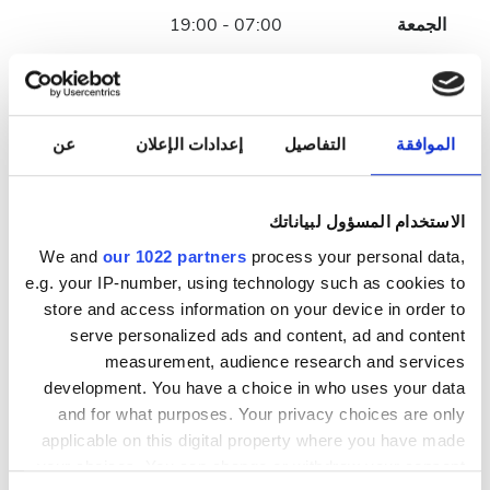
الجمعة
07:00 - 19:00
السبت
07:00 - 19:00
الأحد
مُغلقة
الموافقة
التفاصيل
إعدادات الإعلان
عن
طاقم العمل
الاستخدام المسؤول لبياناتك
We and
our 1022 partners
process your personal data,
e.g. your IP-number, using technology such as cookies to
store and access information on your device in order to
serve personalized ads and content, ad and content
measurement, audience research and services
development. You have a choice in who uses your data
and for what purposes. Your privacy choices are only
applicable on this digital property where you have made
your choices. You can change or withdraw your consent