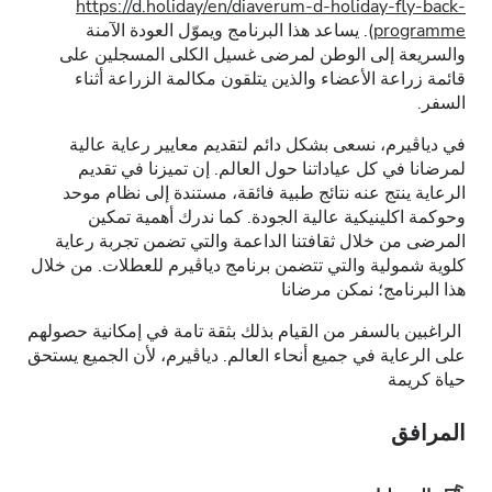
https://d.holiday/en/diaverum-d-holiday-fly-back-
programme
). يساعد هذا البرنامج ويموّل العودة الآمنة
والسريعة إلى الوطن لمرضى غسيل الكلى المسجلين على
قائمة زراعة الأعضاء والذين يتلقون مكالمة الزراعة أثناء
السفر.
في دياڤيرم، نسعى بشكل دائم لتقديم معايير رعاية عالية
لمرضانا في كل عياداتنا حول العالم. إن تميزنا في تقديم
الرعاية ينتج عنه نتائج طبية فائقة، مستندة إلى نظام موحد
وحوكمة اكلينيكية عالية الجودة. كما ندرك أهمية تمكين
المرضى من خلال ثقافتنا الداعمة والتي تضمن تجربة رعاية
كلوية شمولية والتي تتضمن برنامج دياڤيرم للعطلات. من خلال
هذا البرنامج؛ نمكن مرضانا
الراغبين بالسفر من القيام بذلك بثقة تامة في إمكانية حصولهم
على الرعاية في جميع أنحاء العالم. دياڤيرم، لأن الجميع يستحق
حياة كريمة
المرافق