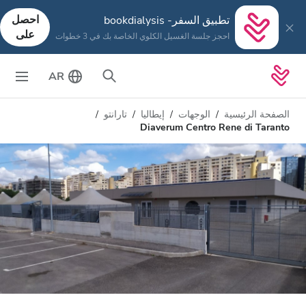
احصل
تطبيق السفر- bookdialysis
على
احجز جلسة الغسيل الكلوي الخاصة بك في 3 خطوات
AR
الصفحة الرئيسية
الوجهات
إيطاليا
تارانتو
Diaverum Centro Rene di Taranto