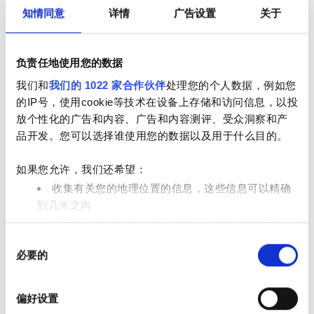
知情同意
详情
广告设置
关于
员工
负责任地使用您的数据
我们和
我们的 1022 家合作伙伴
处理您的个人数据，例如您
的IP号，使用cookie等技术在设备上存储和访问信息，以投
放个性化的广告和内容、广告和内容测评、受众洞察和产
品开发。您可以选择谁使用您的数据以及用于什么目的。
如果您允许，我们还希望：
收集有关您的地理位置的信息，这些信息可以精确
到几米之内
通过主动扫描特定特征（指纹）来识别您的设备
Medical Director
同
在
细节部分
查找有关您的个人数据如何处理的更多信息，
Sambati, Maria Lucia
必要的
意
并设置您的首选项。您可随时从Cookie声明中更改或撤回
选
您的同意事项。
支付选项
择
偏好设置
我们使用 Cookie 来制作贴合用户需求的内容与广告、提供