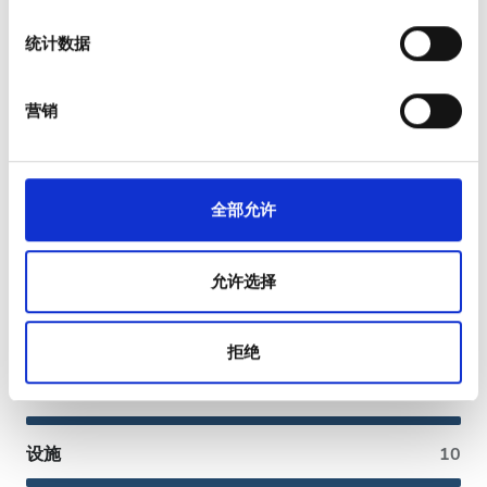
信用卡
社交媒体功能以及分析我们的流量。我们还会与社交媒
统计数据
体、广告和分析合作伙伴分享您对我们网站的使用情况，
电汇
这些合作伙伴可能会将此类信息与您提供给他们或他们在
接受EHIC
您使用其服务的过程中收集的其他信息相结合。
营销
接受GHIC
评论
全部允许
优秀
10
1 评论
允许选择
友好
10
拒绝
干净
10
设施
10