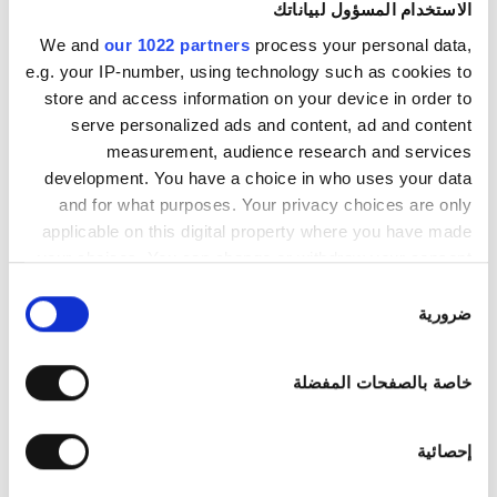
الاستخدام المسؤول لبياناتك
الجمعة
مُغلقة
We and
our 1022 partners
process your personal data,
e.g. your IP-number, using technology such as cookies to
store and access information on your device in order to
السبت
07:00 - 16:00
serve personalized ads and content, ad and content
measurement, audience research and services
الأحد
07:00 - 16:00
development. You have a choice in who uses your data
and for what purposes. Your privacy choices are only
خيارات السداد
applicable on this digital property where you have made
your choices. You can change or withdraw your consent
any time from the Cookie Declaration or by clicking on
اختيار
البطاقات الائتمانية
the Privacy trigger icon.
ضرورية
الموافقة
نقدًا
If you allow, we would also like to:
خاصة بالصفحات المفضلة
الوصول إلى العيادة
Collect information about your geographical
location which can be accurate to within several
Gardens Hospital, Al Sab Bin Jathamah St 20, Amman,
meters
إحصائية
27182 عمان, الأردن
Identify your device by actively scanning it for